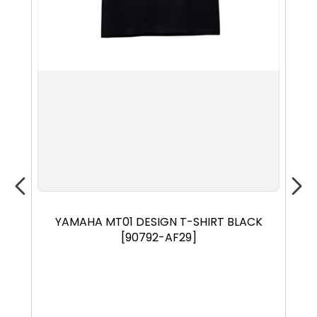
S
M
L
XL
YAMAHA MT01 DESIGN T-SHIRT BLACK
OV
[90792-AF29]