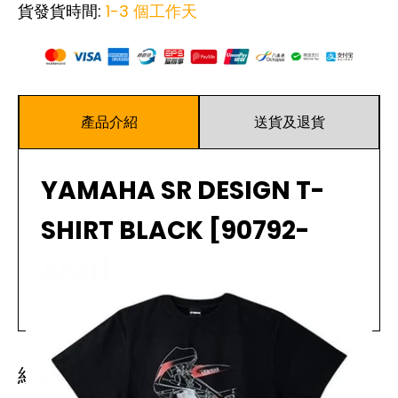
貨發貨時間:
1-3 個工作天
產品介紹
送貨及退貨
YAMAHA SR DESIGN T-
SHIRT BLACK [90792-
AF21]
閱讀更多
規格
：
經常一起購買
顏色： 黑色
材質： 100% 棉（Cotton）