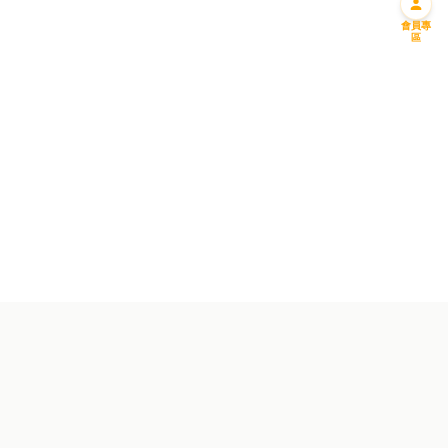
會員專
區
迎新優惠一
迎新優惠二
免費送您一升偈油
購滿一千 即減一百
成為會員並馬上預約!
成為會員馬上享用優惠