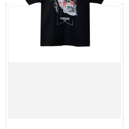
S
M
L
XL