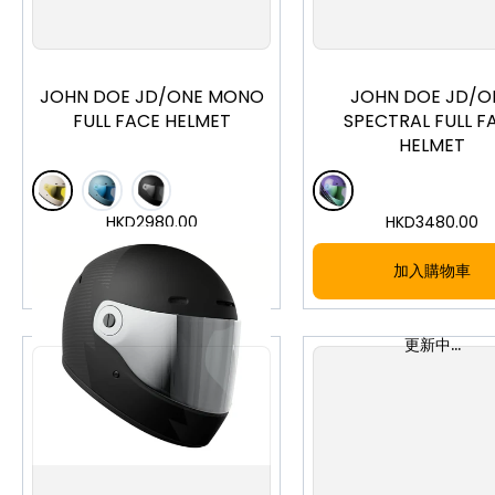
XS
S
M
L
XL
XS
S
M
L
X
JOHN DOE JD/ONE MONO
JOHN DOE JD/O
FULL FACE HELMET
SPECTRAL FULL F
HELMET
HKD
2980.00
HKD
3480.00
加入購物車
加入購物車
更新中...