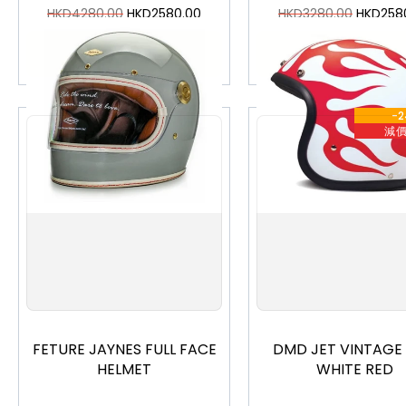
HKD
4280.00
HKD
2580.00
HKD
3280.00
HKD
258
加入購物車
加入購物車
-
減
S
M
L
XL
XS
S
M
L
X
FETURE JAYNES FULL FACE
DMD JET VINTAGE 
HELMET
WHITE RED