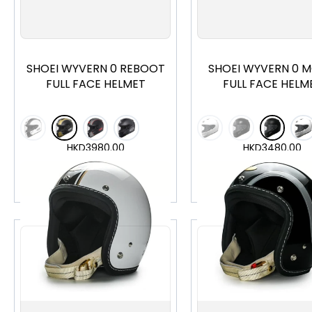
S
M
L
XL
XXL
S
M
L
XL
X
SHOEI WYVERN 0 REBOOT
SHOEI WYVERN 0 
FULL FACE HELMET
FULL FACE HELM
HKD
3980.00
HKD
3480.00
加入購物車
加入購物車