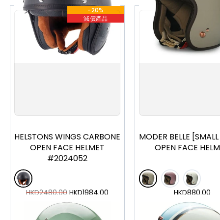
-20%
減價產品
XS
S
M
L
XL
2XL
S
M
L
HELSTONS WINGS CARBONE
MODER BELLE [SMALL 
OPEN FACE HELMET
OPEN FACE HELM
#2024052
HKD
2480.00
HKD
1984.00
HKD
880.00
加入購物車
加入購物車