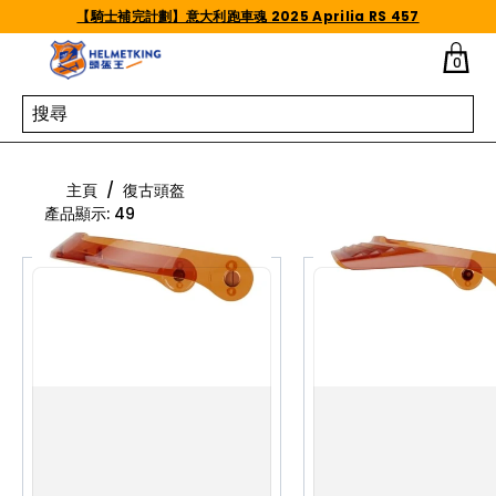
Skip to content
【騎士補完計劃】意大利跑車魂 2025 Aprilia RS 457
0
復古頭盔
主頁
/
復古頭盔
產品顯示
:
49