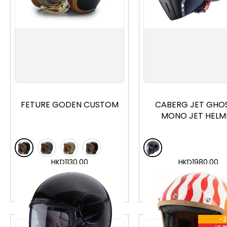
M
L
XL
S
M
L
XL
X
FETURE GODEN CUSTOM
CABERG JET GHOS
MONO JET HELM
HKD
1130.00
HKD
1980.00
加入購物車
加入購物車
-