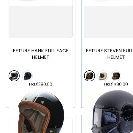
S
M
L
XL
S
M
L
XL
FETURE HANK FULL FACE
FETURE STEVEN FUL
HELMET
HELMET
HKD
1380.00
HKD
1480.00
加入購物車
加入購物車