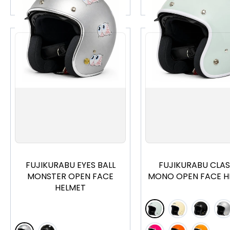
M
L
M
L
FUJIKURABU EYES BALL
FUJIKURABU CLAS
MONSTER OPEN FACE
MONO OPEN FACE H
HELMET