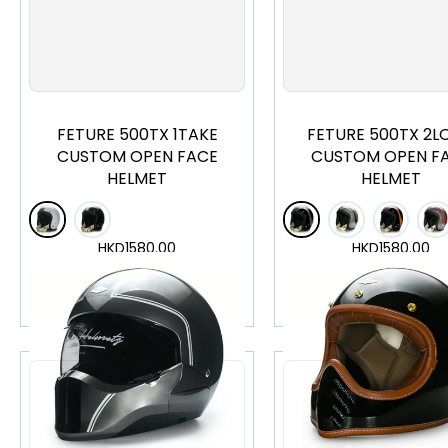
S
M
L
XL
S
M
L
XL
FETURE 500TX 1TAKE
FETURE 500TX 2L
CUSTOM OPEN FACE
CUSTOM OPEN F
HELMET
HELMET
HKD
1580.00
HKD
1580.00
加入購物車
加入購物車