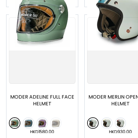
S
M
L
XL
S
M
L
MODER ADELINE FULL FACE
MODER MERLIN OPEN
HELMET
HELMET
HKD
1580.00
HKD
930.00