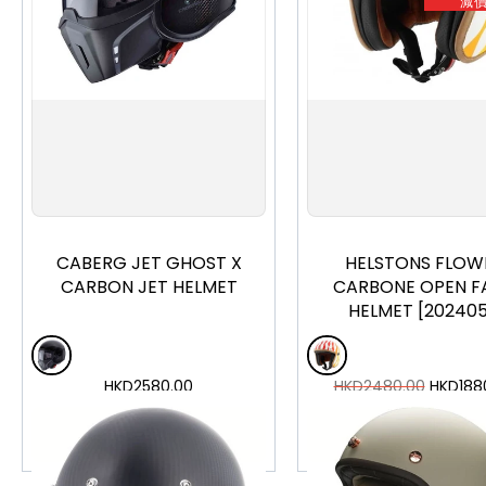
減
S
M
L
XL
XXL
XS
S
M
L
XL
CABERG JET GHOST X
HELSTONS FLOW
CARBON JET HELMET
CARBONE OPEN F
HELMET [202405
HKD
2580.00
HKD
2480.00
HKD
188
加入購物車
加入購物車