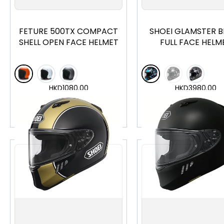
FETURE 500TX COMPACT
SHOEI GLAMSTER B
SHELL OPEN FACE HELMET
FULL FACE HELM
HKD
1080.00
HKD
3980.00
加入購物車
加入購物車