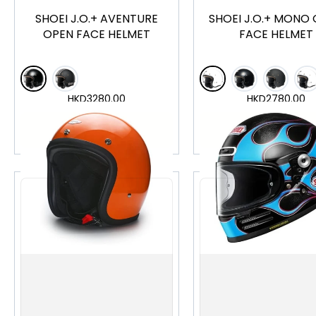
SHOEI J.O.+ AVENTURE
SHOEI J.O.+ MONO
OPEN FACE HELMET
FACE HELMET
HKD
3280.00
HKD
2780.00
加入購物車
加入購物車
S
M
L
S
M
L
XL
X