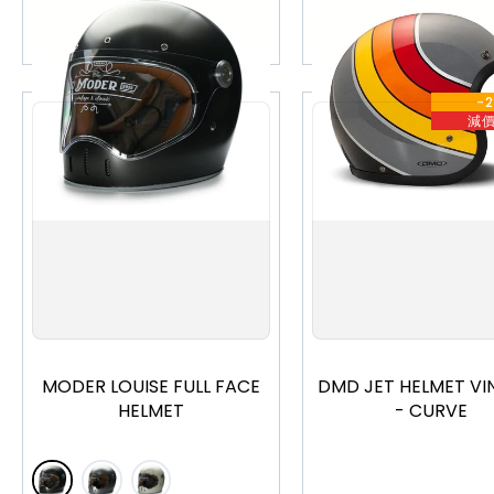
加入購物車
加入購物車
-
減
S
M
L
XL
XS
S
M
L
X
MODER LOUISE FULL FACE
DMD JET HELMET VI
HELMET
- CURVE