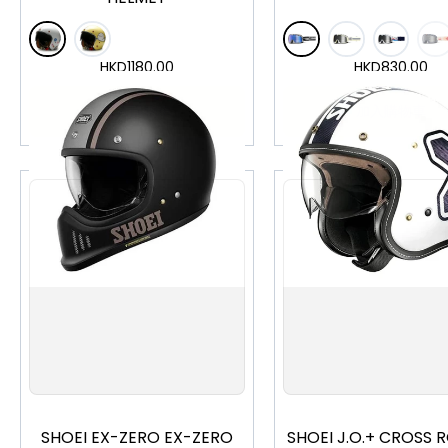
HKD
1180.00
HKD
830.00
加入購物車
加入購物車
S
M
L
XL
XXL
S
M
L
XL
X
SHOEI EX-ZERO EX-ZERO
SHOEI J.O.+ CROSS ROAD 2