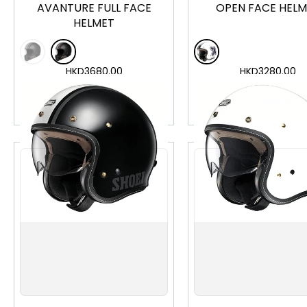
AVANTURE FULL FACE
OPEN FACE HELM
HELMET
HKD
3680.00
HKD
3280.00
加入購物車
加入購物車
S
M
L
XL
XXL
S
M
L
XL
X