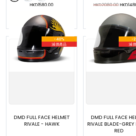
HKD
1580.00
HKD
2080.00
HKD
148
加入購物車
加入購物車
-40%
-
減價產品
減
S
M
L
XL
S
M
L
XL
DMD FULL FACE HELMET
DMD FULL FACE HE
RIVALE - HAWK
RIVALE BLADE-GREY
RED