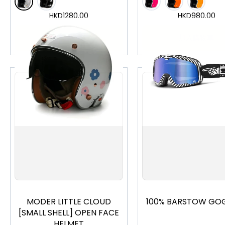
HKD
1280.00
HKD
980.00
加入購物車
加入購物車
S
M
L
MODER LITTLE CLOUD
100% BARSTOW GO
[SMALL SHELL] OPEN FACE
HELMET