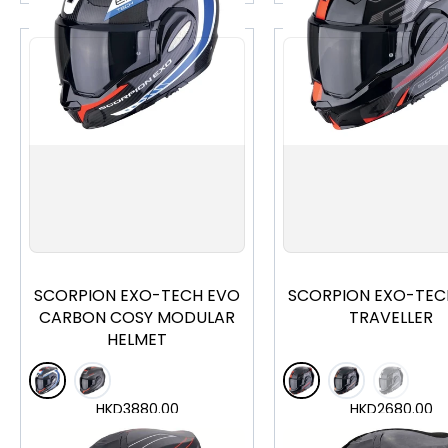
XS
S
M
L
XL
XXL
XS
S
M
L
XL
SCORPION EXO-TECH EVO
SCORPION EXO-TEC
CARBON COSY MODULAR
TRAVELLER
HELMET
HKD
3880.00
HKD
2680.00