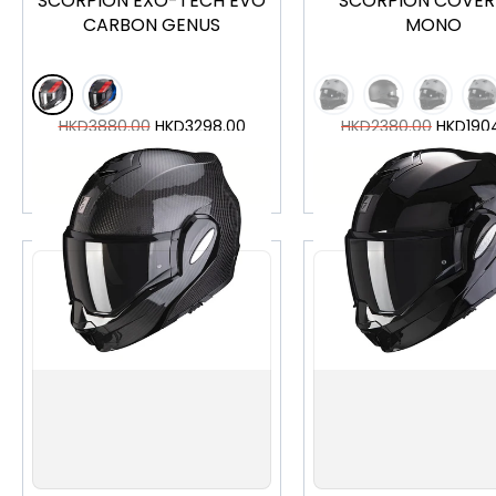
SCORPION EXO-TECH EVO
SCORPION COVER
CARBON GENUS
MONO
HKD
3880.00
HKD
3298.00
HKD
2380.00
HKD
190
加入購物車
加入購物車
XS
S
M
L
XL
XXL
XS
S
M
L
XL