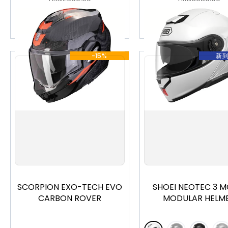
加入購物車
加入購物車
-15%
新
XS
S
M
L
XL
XXL
S
M
L
XL
X
SCORPION EXO-TECH EVO
SHOEI NEOTEC 3 
CARBON ROVER
MODULAR HELM