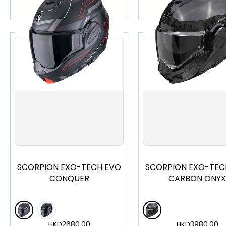
加入購物車
加入購物車
XS
S
M
L
XL
XXL
XS
S
M
L
XL
SCORPION EXO-TECH EVO
SCORPION EXO-TEC
CONQUER
CARBON ONYX
HKD
2680.00
HKD
3980.00