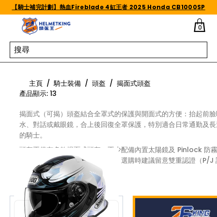
Skip to content
【騎士補完計劃】熱血Fireblade 4缸王者 2025 Honda CB1000SP
0
揭面式頭盔
主頁
/
騎士裝備
/
頭盔
/
揭面式頭盔
產品顯示
:
13
揭面式（可揭）頭盔結合全罩式的保護與開面式的方便：抬起前臉
水、對話或戴眼鏡，合上後回復全罩保護，特別適合日常通勤及長
的騎士。
頭盔王備有多款揭面式頭盔，不少配備內置太陽鏡及 Pinlock 防
片，並預留藍牙通訊裝置安裝位。選購時建議留意雙重認證（P/J 
表開閘及閉閘狀態均通過測試）。