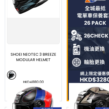
S
M
L
XL
XXL
SHOEI NEOTEC 3 BREEZE
MODULAR HELMET
HKD
4880.00
加入購物車