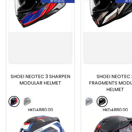
新到貨品
新
S
M
L
XL
XXL
S
M
L
XL
X
SHOEI NEOTEC 3 SHARPEN
SHOEI NEOTEC 
MODULAR HELMET
FRAGMENTS MOD
HELMET
HKD
4880.00
HKD
4880.00
加入購物車
加入購物車