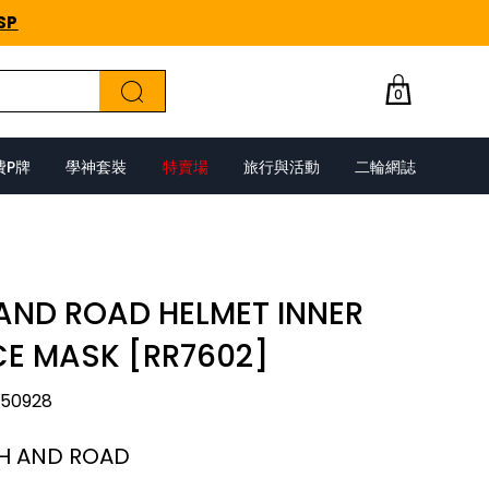
SP
0
費P牌
學神套裝
特賣場
旅行與活動
二輪網誌
AND ROAD HELMET INNER
CE MASK [RR7602]
50928
H AND ROAD