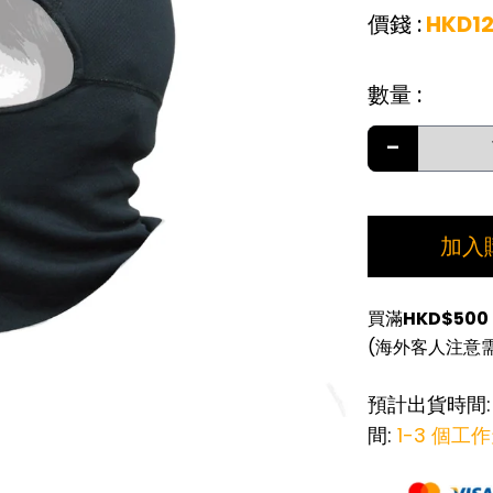
價錢
:
HKD
1
數量
:
-
加入
買滿
HKD$500
(海外客人注意
預計出貨時間
間:
1-3 個工