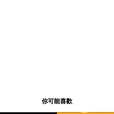
防止頭盔內襯上因汗水而產生污垢和
乾燥速度驚人且易於維護
除臭效果，防止異味殘留
我們建議四季佩戴，不僅是為了盛夏
冬季可減少頸部冷風的侵入
產品編號：RR7602
產品名稱：安全帽內全面罩
顏色：黑色
尺寸：免費
材質：SPASOFT®
你可能喜歡