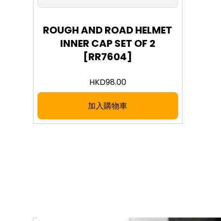
ROUGH AND ROAD HELMET
INNER CAP SET OF 2
[RR7604]
HKD
98.00
加入購物車