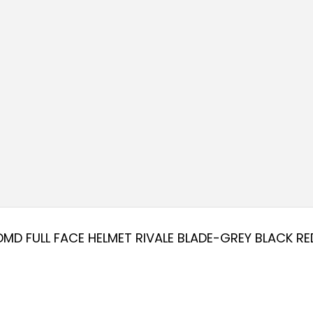
S
M
L
XL
DMD FULL FACE HELMET RIVALE BLADE-GREY BLACK RE