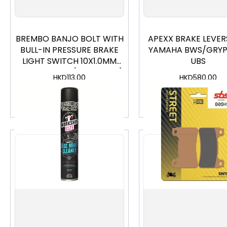
BREMBO BANJO BOLT WITH
APEXX BRAKE LEVER
BULL-IN PRESSURE BRAKE
YAMAHA BWS/GRYP
LIGHT SWITCH 10X1.0MM
UBS
FOR 1 BANJOS (0626MQ20)
HKD
113.00
HKD
580.00
加入購物車
加入購物車