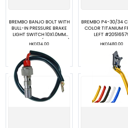
BREMBO BANJO BOLT WITH
BREMBO P4-30/34 C
BULL-IN PRESSURE BRAKE
COLOR TITANIUM 
LIGHT SWITCH 10X1.0MM
LEFT #2051657
FOR 2 BANJOS (0626MQ30)
HKD
134.00
HKD
1480.00
加入購物車
加入購物車