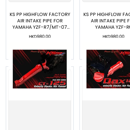
KS PP HIGHFLOW FACTORY
KS PP HIGHFLOW FA
AIR INTAKE PIPE FOR
AIR INTAKE PIPE 
YAMAHA YZF-R7/MT-07
YAMAHA YZF-R
MY2022~
MY2017~2020
HKD
980.00
HKD
980.00
加入購物車
加入購物車