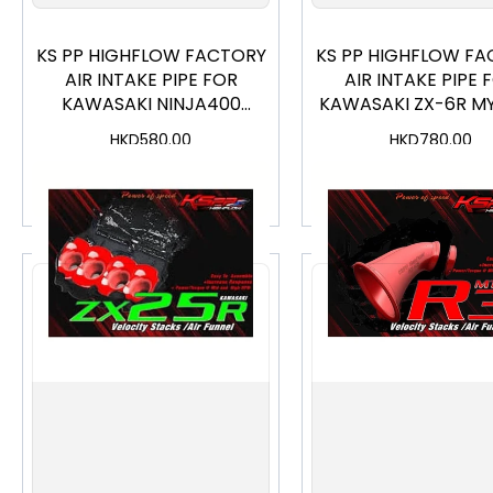
KS PP HIGHFLOW FACTORY
KS PP HIGHFLOW FA
AIR INTAKE PIPE FOR
AIR INTAKE PIPE 
KAWASAKI NINJA400
KAWASAKI ZX-6R MY
MY2018~
HKD
580.00
HKD
780.00
加入購物車
加入購物車