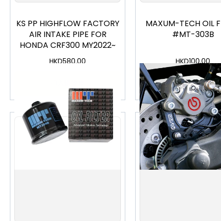
KS PP HIGHFLOW FACTORY
MAXUM-TECH OIL F
AIR INTAKE PIPE FOR
#MT-303B
HONDA CRF300 MY2022~
HKD
580.00
HKD
100.00
加入購物車
加入購物車