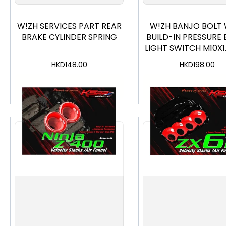
W!ZH SERVICES PART REAR
W!ZH BANJO BOLT 
BRAKE CYLINDER SPRING
BUILD-IN PRESSURE
LIGHT SWITCH M10X
HKD
148.00
HKD
198.00
加入購物車
加入購物車