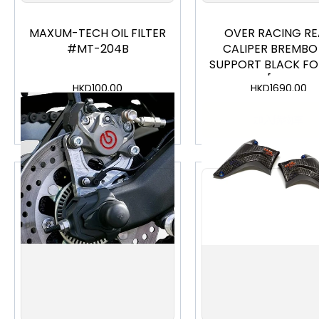
MAXUM-TECH OIL FILTER
OVER RACING RE
#MT-204B
CALIPER BREMBO
SUPPORT BLACK FO
25R 20-[83-86-2
HKD
100.00
HKD
1690.00
加入購物車
加入購物車