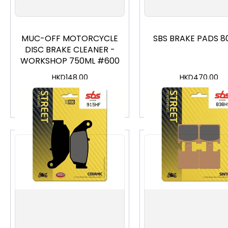
MUC-OFF MOTORCYCLE
SBS BRAKE PADS 8
DISC BRAKE CLEANER -
WORKSHOP 750ML #600
HKD
148.00
HKD
470.00
加入購物車
加入購物車