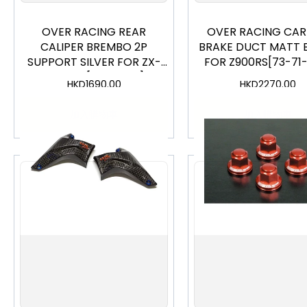
OVER RACING REAR
OVER RACING CA
CALIPER BREMBO 2P
BRAKE DUCT MATT 
SUPPORT SILVER FOR ZX-
FOR Z900RS[73-71
25R 20-[83-86-21]
HKD
1690.00
HKD
2270.00
加入購物車
加入購物車