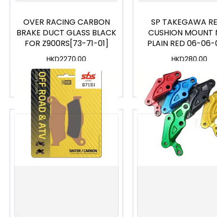
OVER RACING CARBON
SP TAKEGAWA R
BRAKE DUCT GLASS BLACK
CUSHION MOUNT 
FOR Z900RS[73-71-01]
PLAIN RED 06-06-
HKD
2270.00
HKD
280.00
加入購物車
加入購物車