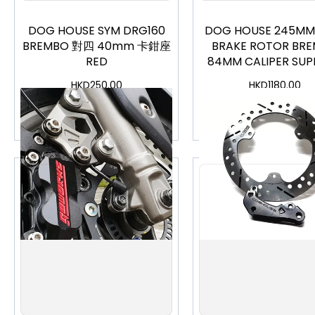
DOG HOUSE SYM DRG160
DOG HOUSE 245MM
BREMBO 對四 40mm 卡鉗座
BRAKE ROTOR BR
RED
84MM CALIPER SU
SET FORCE 2 GRYPH
HKD
250.00
HKD
1180.00
加入購物車
加入購物車