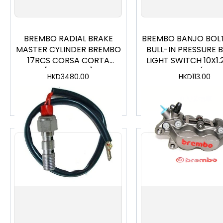
BREMBO RADIAL BRAKE
BREMBO BANJO BOL
MASTER CYLINDER BREMBO
BULL-IN PRESSURE 
17RCS CORSA CORTA
LIGHT SWITCH 10X1
[110C74040]
FOR 1 BANJOS (062
HKD
3480.00
HKD
113.00
加入購物車
加入購物車