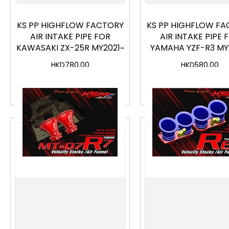
KS PP HIGHFLOW FACTORY
KS PP HIGHFLOW FA
AIR INTAKE PIPE FOR
AIR INTAKE PIPE 
KAWASAKI ZX-25R MY2021~
YAMAHA YZF-R3 MY
HKD
780.00
HKD
580.00
加入購物車
加入購物車