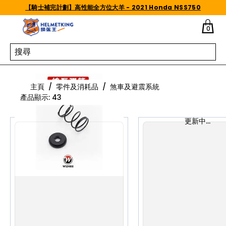
Skip to content
【騎士補完計劃】高性能全方位大羊 - 2021 Honda NSS750
0
煞車及避震系統
主頁
/
零件及消耗品
/
煞車及避震系統
產品顯示
:
43
更新中...