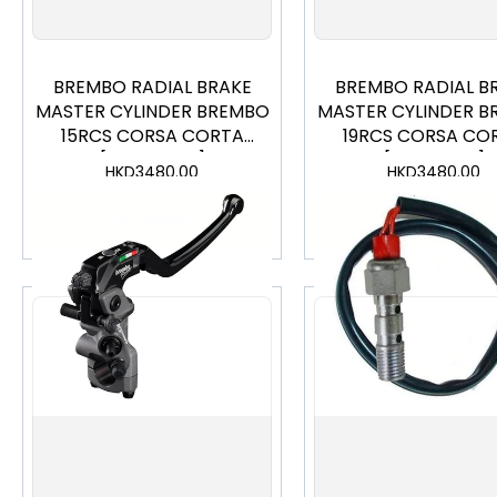
BREMBO RADIAL BRAKE
BREMBO RADIAL B
MASTER CYLINDER BREMBO
MASTER CYLINDER 
15RCS CORSA CORTA
19RCS CORSA CO
[110C74030]
[110C74010]
HKD
3480.00
HKD
3480.00
加入購物車
加入購物車