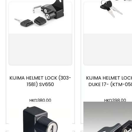
KIJIMA HELMET LOCK (303-
KIJIMA HELMET LOC
1581) SV650
DUKE 17- (KTM-05
HKD
380.00
HKD
398.00
加入購物車
加入購物車