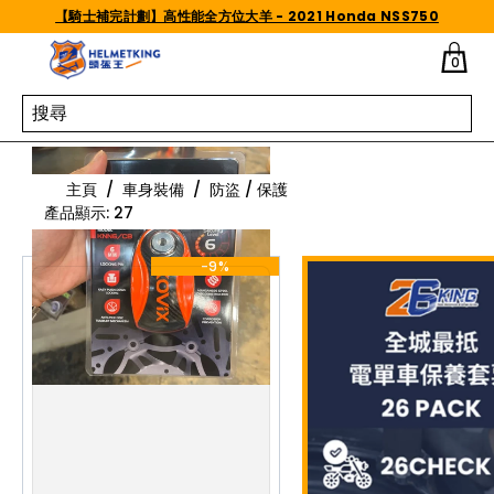
Skip to content
【騎士補完計劃】高性能全方位大羊 - 2021 Honda NSS750
0
防盜 / 保護
主頁
/
車身裝備
/
防盜 / 保護
產品顯示
:
27
-9%