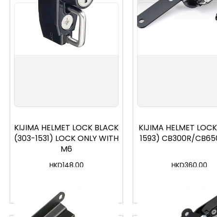
KIJIMA HELMET LOCK BLACK
KIJIMA HELMET LOCK
(303-1531) LOCK ONLY WITH
1593) CB300R/CB65
M6
HKD
148.00
HKD
360.00
加入購物車
加入購物車