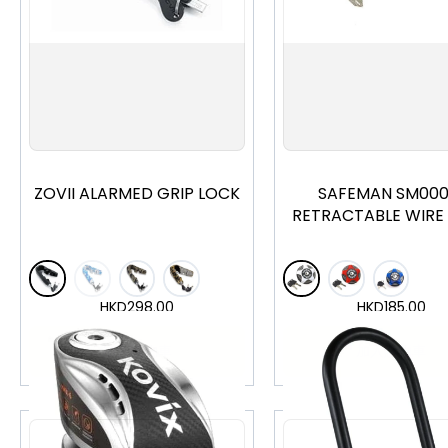
ZOVII ALARMED GRIP LOCK
SAFEMAN SM000
RETRACTABLE WIRE
HKD
298.00
HKD
185.00
加入購物車
加入購物車