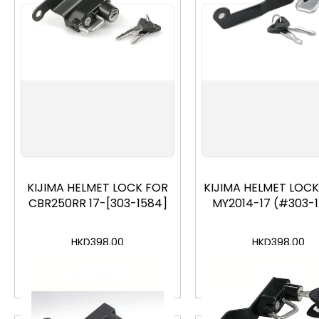
KIJIMA HELMET LOCK FOR
KIJIMA HELMET LOCK
CBR250RR 17-[303-1584]
MY2014-17 (#303-
HKD
398.00
HKD
398.00
加入購物車
加入購物車