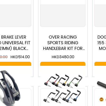
 BRAKE LEVER
OVER RACING
DOG
 UNIVERSAL FIT
SPORTS RIDING
155
-21MM) BLACK
HANDLEBAR KIT FOR
MO
BLG0001BK
R3 2019~ BLACK #55-
0.00
HKD
514.00
HKD
3480.00
351-11B
加入購物車
加入購物車