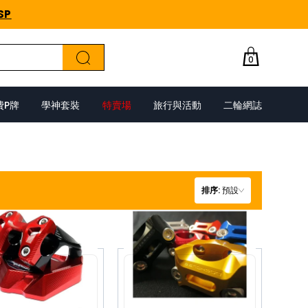
SP
0
費P牌
學神套裝
特賣場
旅行與活動
二輪網誌
排序
:
預設