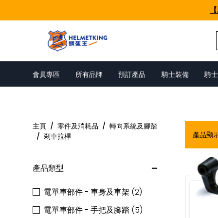
Skip to content
【
會員專區
所有品牌
預訂產品
騎士裝備
騎士
剎車拉桿
主頁
/
零件及消耗品
/
轉向系統及腳踏
產品顯
/
剎車拉桿
產品類型
電單車部件 - 車身及車架 (2)
電單車部件 - 手把及腳踏 (5)