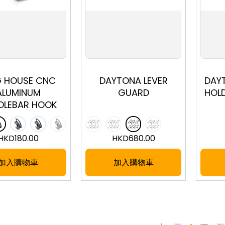
 HOUSE CNC
DAYTONA LEVER
DAY
ALUMINUM
GUARD
HOLD
DLEBAR HOOK
HKD
180.00
HKD
680.00
加入購物車
加入購物車