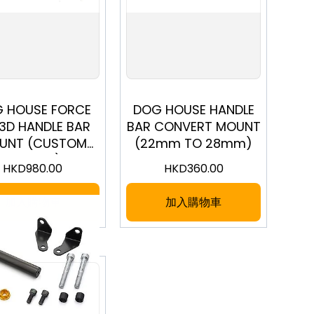
 HOUSE FORCE
DOG HOUSE HANDLE
 3D HANDLE BAR
BAR CONVERT MOUNT
UNT (CUSTOM
(22mm TO 28mm)
COLOUR)
HKD
980.00
HKD
360.00
加入購物車
加入購物車