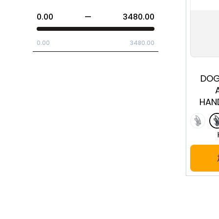
0.00
—
3480.00
0.00
3480.00
DOG
HAN