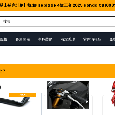
騎士補完計劃】熱血Fireblade 4缸王者 2025 Honda CB1000
風格
賽道裝備
車身裝備
清潔護理
零件消耗品
免
示
:
7
-25%