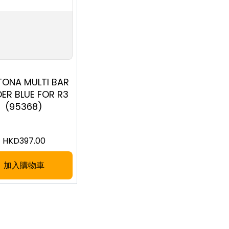
TONA MULTI BAR
ER BLUE FOR R3
(95368)
HKD
397.00
加入購物車