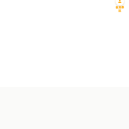
會員專
區
迎新優惠一
迎新優惠二
免費送您一升偈油
購滿一千 即減一百
成為會員並馬上預約!
成為會員馬上享用優惠