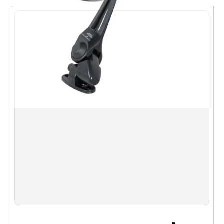
全金屬機身。重型金屬鏡子，具有用於重型使用的
關鍵組件
換景系統。您可以通過重新組裝接頭板來選擇外凸
殼的懸垂位置
R1000鏡子，看起來比原始產品更寬。與工廠鏡子相
比，您可以看到更大的區域，提高後視的信息量，以確
保安全
震動緩解機制（通過接頭傳遞震動）。採用靈活柔
軟的通過接頭，當與行人或障礙物接觸時，可減少衝
擊。採用滑動類型，即使在運動摩托車的高速行駛下也
能提供穩定的性能。僅需安裝，無需修改減震機構，無
需維護
通過改善質量來提高壽命。主螺栓采用不鏽鋼製
造，防止生銹。角度螺栓不易鬆動。
產品編號: NC-002 (短柱型)
產品尺寸: 高 6.3 x 寬 8.7 x 深 6.5 英寸 (160 x 220
x 165 毫米)
重量: 20.2 盎司 (596 克)
材質: 鋁壓鑄 + 鐵