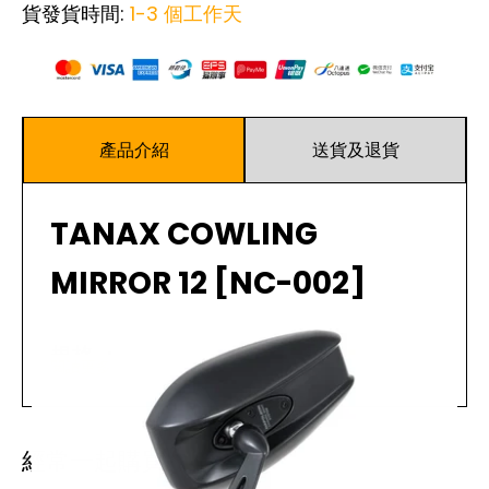
貨發貨時間:
1-3 個工作天
產品介紹
送貨及退貨
TANAX COWLING
MIRROR 12 [NC-002]
規格 ：
閱讀更多
高規格、定制的牛形狀後視鏡
使用 RAYSAVE 防眩光鏡。僅減少鏡子反射的可見光
經常一起購買
的“波長”光。這是一款日本製造的鏡子，可讓您隨時獲
得穩定且清晰的視圖圖像