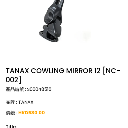
TANAX COWLING MIRROR 12 [NC-
002]
產品編號
:
S00048516
品牌
:
TANAX
價錢
:
HKD
580.00
Title
: