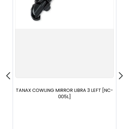
TANAX COWLING MIRROR LIBRA 3 LEFT [NC-
TA
005L]