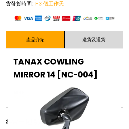
貨發貨時間:
1-3 個工作天
產品介紹
送貨及退貨
TANAX COWLING
MIRROR 14 [NC-004]
規格 ：
閱讀更多
高規格、定制的牛形狀後視鏡
使用 RAYSAVE 防眩光鏡。僅減少鏡子反射的可見光
經常一起購買
的“波長”光。這是一款日本製造的鏡子，可讓您隨時獲
得穩定且清晰的視圖圖像