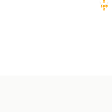
會員專
區
迎新優惠一
迎新優惠二
免費送您一升偈油
購滿一千 即減一百
成為會員並馬上預約!
成為會員馬上享用優惠