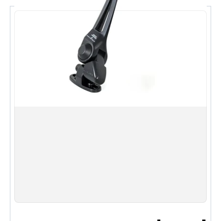
全金屬機身。重型金屬鏡子，具有用於重型使用的
關鍵組件
換景系統。您可以通過重新組裝接頭板來選擇外凸
殼的懸垂位置
R1000鏡子，看起來比原始產品更寬。與工廠鏡子相
比，您可以看到更大的區域，提高後視的信息量，以確
保安全
震動緩解機制（通過接頭傳遞震動）。採用靈活柔
軟的通過接頭，當與行人或障礙物接觸時，可減少衝
擊。採用滑動類型，即使在運動摩托車的高速行駛下也
能提供穩定的性能。僅需安裝，無需修改減震機構，無
需維護
通過改善質量來提高壽命。主螺栓采用不鏽鋼製
造，防止生銹。角度螺栓不易鬆動。
產品編號: NC-004 (短柱型)
產品尺寸: 高 5.9 x 寬 8.7 x 深 6.1 英寸 (高 150 x 寬
220 x 深 155 毫米)
重量: 22.1 盎司 (607 克)
材質: 鋁壓鑄 + 鐵