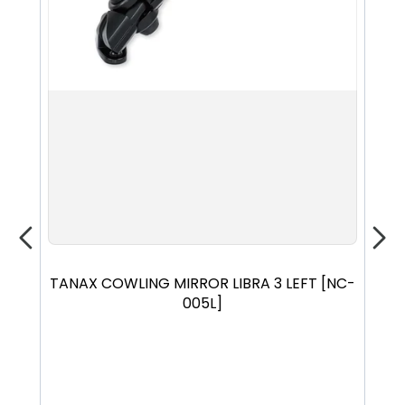
TANAX COWLING MIRROR LIBRA 3 LEFT [NC-
TA
005L]