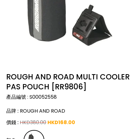
ROUGH AND ROAD MULTI COOLER
PAS POUCH [RR9806]
產品編號
:
S00052558
品牌
:
ROUGH AND ROAD
價錢
:
HKD
380.00
HKD
168.00