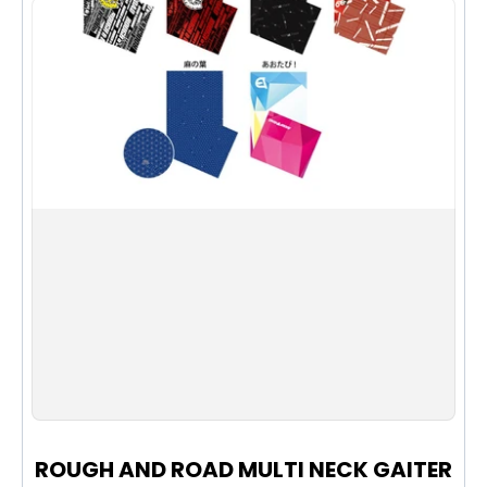
顏色：黑色
尺寸：Φ8.5×25cm
容量：0.8L
可連接包款：RR9557
內層使用5mm厚的芯材與鋁箔材質，具備保冰、保
溫功能
可連接至與P.A.S系統相容包款上
也可使用隨附的P.A.S轉接器連接到車把上
ROUGH AND ROAD MULTI NECK GAITER