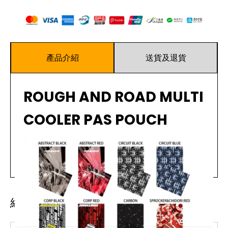
產品介紹
送貨及退貨
ROUGH AND ROAD MULTI
COOLER PAS POUCH
[RR9806]
閱讀更多
保冰、保溫水壺袋，一鍵快拆的P.A.S.系統扣具，適用相容
的包款，也可以安裝在車上。
經常一起購買
規格
：