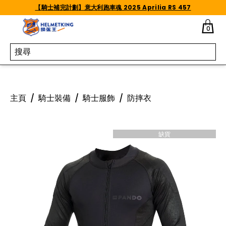
Skip to content
【騎士補完計劃】意大利跑車魂 2025 Aprilia RS 457
0
主頁
/
騎士裝備
/
騎士服飾
/
防摔衣
缺貨