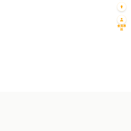
會員專
區
迎新優惠一
迎新優惠二
免費送您一升偈油
購滿一千 即減一百