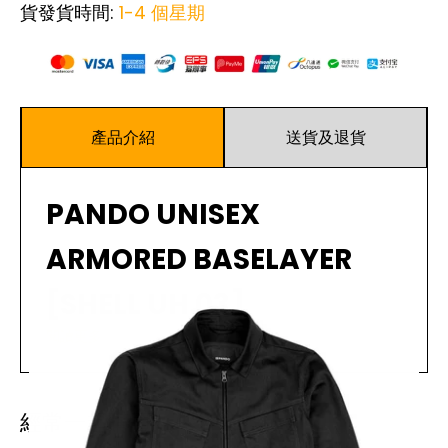
貨發貨時間:
1-4 個星期
產品介紹
送貨及退貨
PANDO UNISEX
ARMORED BASELAYER
[SHELL UH 03]
閱讀更多
Pando Moto的完美基礎功能性背心，提供更好的保護和
舒適度。
經常一起購買
規格 ：