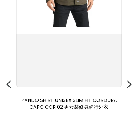
XS
S
M
L
XL
PANDO SHIRT UNISEX SLIM FIT CORDURA
PA
CAPO COR 02 男女裝修身騎行外衣