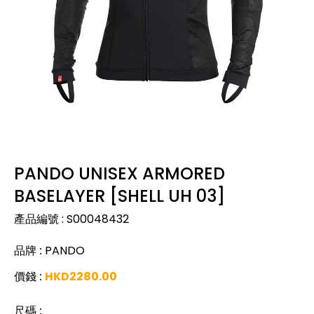
PANDO UNISEX ARMORED
BASELAYER [SHELL UH 03]
產品編號
:
S00048432
品牌
:
PANDO
價錢
:
HKD
2280.00
尺碼
: