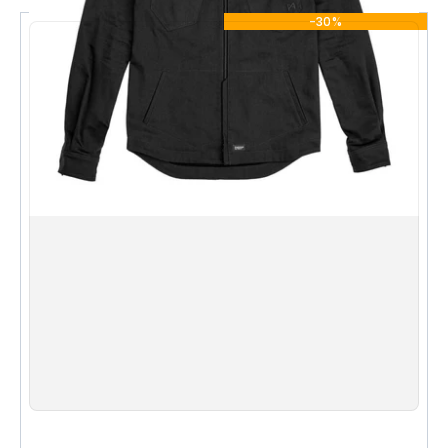
-30%
裝甲款中性長袖基礎層衫
使用極其耐用的力量彈性Balistex（65% UHMWPE-
比鋼鐵強15倍）面料
高導熱面料（降溫）
滑行距離35米或滑行時間4.1秒
低輪廓保護，不受限制的動作
腋下和袖子上雙層網布，增加通風性和透氣性
由於舒適貼身的設計，護甲固定在原位，不會移動
包括SAS-TEC TripleFlex CE（EN1621-1:2012）認證
的肘部和肩部護甲
可選配QUATROFLEX CE（EN1621-1:2012）認證的
輕量背部護甲 - 可選（不包括）
易於移除的護甲
完全CE認證的服裝 - 根據EN 17092標準，達到AA
性能水平
XS
S
M
L
XL