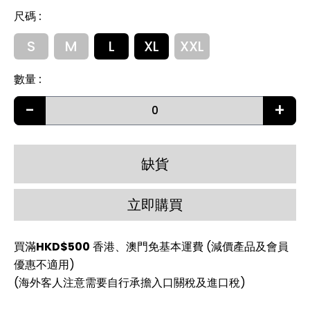
尺碼
:
S
M
L
XL
XXL
數量
:
-
+
缺貨
立即購買
買滿
HKD$500
香港、澳門免基本運費 (減價產品及會員
優惠不適用)
(海外客人注意需要自行承擔入口關稅及進口稅)