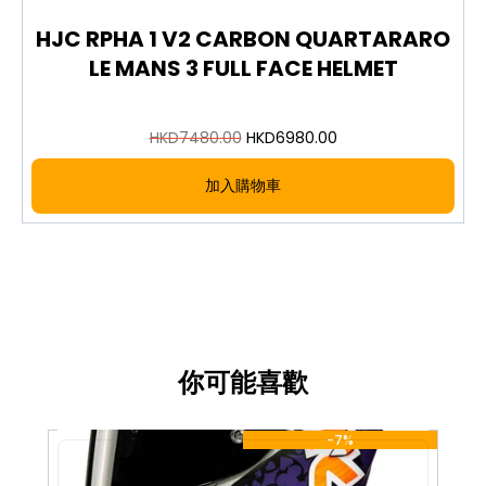
a lightweight carbon fiber shell for riders
demanding top-tier performance and precision
HJC RPHA 1 V2 CARBON QUARTARARO
handling. This edition features the exclusive Snow
LE MANS 3 FULL FACE HELMET
Diablo graphic, offering a bold and distinctive look.
The RPHA 1 V2 series is trusted by MotoGP racers
and professional riders alike, combining lightweight
HKD
7480.00
HKD
6980.00
construction, aerodynamic efficiency and
comfortable fit.
加入購物車
Carbon fiber shell construction for reduced
weight and neck fatigue
Exclusive Snow Diablo graphic design for a
striking, individual style
Race-derived aerodynamic shape for high-
speed stability
Full face design offering comprehensive
你可能喜歡
head protection
Removable, washable interior liner for easy
maintenance
-7%
圖片及介紹只供參考，一切以實物為實。歡迎向我們店員