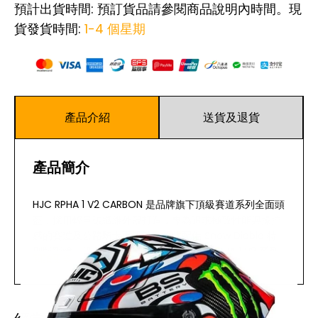
預計出貨時間: 預訂貨品請參閱商品說明內時間。現
貨發貨時間:
1-4 個星期
產品介紹
送貨及退貨
產品簡介
HJC RPHA 1 V2 CARBON 是品牌旗下頂級賽道系列全面頭
盔，採用輕量碳纖維外殼打造，專為追求極致性能與操控
感的賽道及公路騎士而設計。此款配備 Snow Diablo 特
別版彩繪，設計獨特，突顯個性化風格。RPHA 1 V2 系列
閱讀更多
一直是 MotoGP 賽事及專業賽車手的信賴之選，兼顧輕
量化、空氣力學及舒適配戴體驗。
主要特點