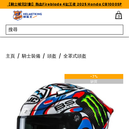
Skip to content
【騎士補完計劃】熱血Fireblade 4缸王者 2025 Honda CB1000SP
0
主頁
/
騎士裝備
/
頭盔
/
全罩式頭盔
-7%
缺貨