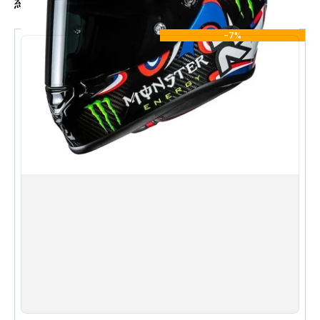
經常一起購買
碳纖維外殼結構，輕量化設計，減輕頭頸負擔
-7%
Snow Diablo 限定彩繪設計，視覺效果強烈，展現
個性
賽道級空氣力學外形，提升高速穩定性
全面盔設計，提供全面防護
內襯可拆卸清洗，方便日常保養
規格 Specifications
類型 Type：全面盔 Full Face
物料 Material：碳纖維 Carbon Fiber
系列 Series：RPHA 1 V2
彩繪 Graphic：Snow Diablo
English
S
M
L
XL
XXL
The HJC RPHA 1 V2 CARBON is the brand's flagship
racing-oriented full face helmet, engineered with