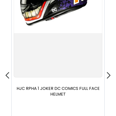
查詢。
Images and descriptions are for reference only; the
actual product shall prevail. Please feel free to
contact our staff.
S
M
L
XL
XXL
HJC RPHA 1 JOKER DC COMICS FULL FACE
SCO
HELMET