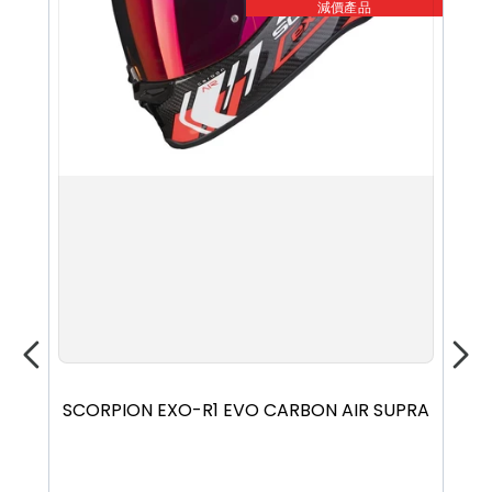
減價產品
Images and descriptions are for reference only; the
actual product shall prevail. Please feel free to
contact our staff.
XS
S
M
L
XL
SCORPION EXO-R1 EVO CARBON AIR SUPRA
HJ
S