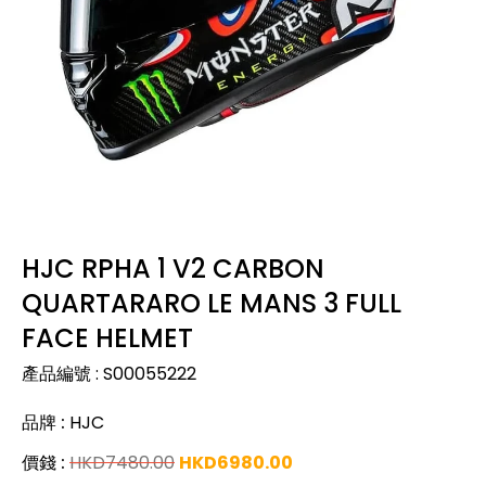
HJC RPHA 1 V2 CARBON
QUARTARARO LE MANS 3 FULL
FACE HELMET
產品編號
:
S00055222
品牌
:
HJC
價錢
:
HKD
7480.00
HKD
6980.00