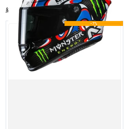
主要特點
經常一起購買
採用碳纖維（Carbon）外殼，兼顧強度與輕量化
-7%
RPHA 1 V2 賽道級別空氣力學外形設計
Fabio Quartararo LE MANS 3 授權限量版塗裝
全罩式結構，提供全面頭部保護
賽道與公路兼用的高性能全罩式頭盔
規格 Specifications
類型 Type：全罩式頭盔 Full Face Helmet
物料 Material：碳纖維 Carbon
系列 Series：RPHA 1 V2
版本 Edition：Quartararo Le Mans 3 限量版
Limited Edition
English
S
M
L
XL
XXL
The HJC RPHA 1 V2 CARBON QUARTARARO LE MANS 3