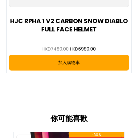
is a premium race-level full face helmet featuring
a carbon shell construction and the officially
licensed Fabio Quartararo LE MANS 3 Limited
HJC RPHA 1 V2 CARBON SNOW DIABLO
Edition graphics. Engineered for both road and
FULL FACE HELMET
track riding, the RPHA 1 V2 series combines a
lightweight shell with an aerodynamic profile for
outstanding performance and protection.
HKD
7480.00
HKD
6980.00
Carbon outer shell for strength and reduced
加入購物車
weight
RPHA 1 V2 race-grade aerodynamic shell
design
Fabio Quartararo LE MANS 3 licensed limited
edition livery
Full face construction for comprehensive
head protection
Versatile high-performance helmet for road
你可能喜歡
and track use
圖片及介紹只供參考，一切以實物為實。歡迎向我們店員
-30%
查詢。