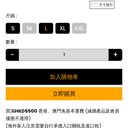
尺寸指引
尺碼
:
S
M
L
XL
XXL
數量
:
-
+
加入購物車
立即購買
買滿
HKD$500
香港、澳門免基本運費 (減價產品及會員
優惠不適用)
(海外客人注意需要自行承擔入口關稅及進口稅)