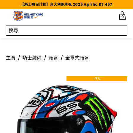
Skip to content
【騎士補完計劃】意大利跑車魂 2025 Aprilia RS 457
0
主頁
/
騎士裝備
/
頭盔
/
全罩式頭盔
-7%