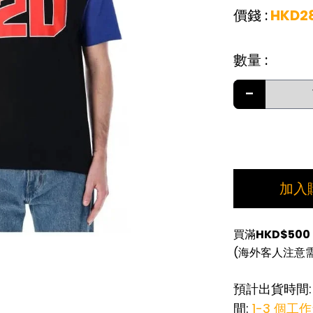
價錢
:
HKD
2
數量
:
-
加入
買滿
HKD$500
(海外客人注意
預計出貨時間
間:
1-3 個工