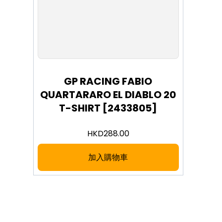
M
L
XL
XXL
GP RACING FABIO
QUARTARARO EL DIABLO 20
T-SHIRT [2433805]
HKD
288.00
加入購物車