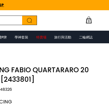
SP
0
費P牌
學神套裝
特賣場
旅行與活動
二輪網誌
ING FABIO QUARTARARO 20
 [2433801]
048326
ACING