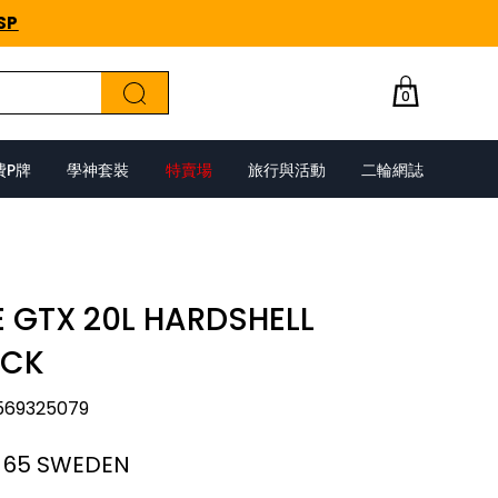
SP
0
費P牌
學神套裝
特賣場
旅行與活動
二輪網誌
 GTX 20L HARDSHELL
ACK
569325079
 65 SWEDEN