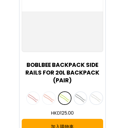
BOBLBEE BACKPACK SIDE
RAILS FOR 20L BACKPACK
(PAIR)
HKD
125.00
加入購物車