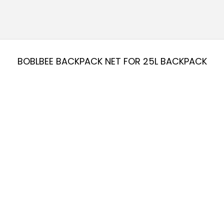
HELMET NET
CARGO NET
BOBLBEE BACKPACK NET FOR 25L BACKPACK