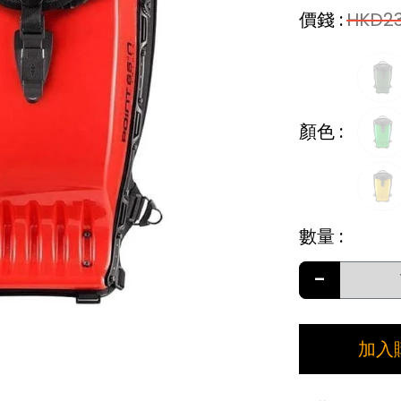
價錢
:
HKD
2
顏色
:
數量
:
-
加入