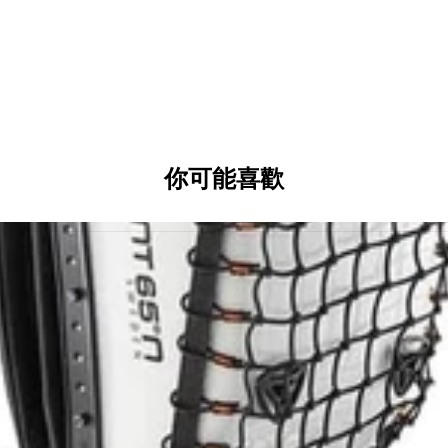
尺寸 Size：53 x 32 x 19 cm（20.8 x 1
重量 Weight：1800g / 4.85 lbs
最大手提電腦尺寸 Max laptop：33 x 23
護背等級 Protector：Speed Cla
品牌 Brand：POINT 65 SWEDEN / 
English
你可能喜歡
The BOBLBEE GTX 20L hardshell back
line spine and gear protection with u
compact version of the iconic Boblbee p
great attention to detail. The GTX-ser
Delite Aero) and is the top-of-the-line
Speed Class Level 2 back protect
transfer
Hardshell design with reflective 
lock