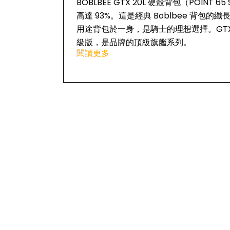
BOBLBEE GTX 20L 硬殼背包（POIN
高達 93%。這是經典 Boblbee 背
用途背包於一身，是騎士的理想選擇。GTX 系列為
級版，是品牌的頂級旗艦系列。
閱讀更多
主要特點
Speed Class Level 2 護背
護，衝擊吸收最高達 93%
硬殼設計，配鋁／尼龍安全鎖；前袋
內設手提電腦／水袋專用間隔；超通
人體工學腰部支撐、穩定髖部襯墊；附腰
可拆卸手機袋及多組配件外掛點
符合 IATA 行李規範，可作手提登機行李
規格 Specifications
容量 Volume：15-20L（915-1200 cu