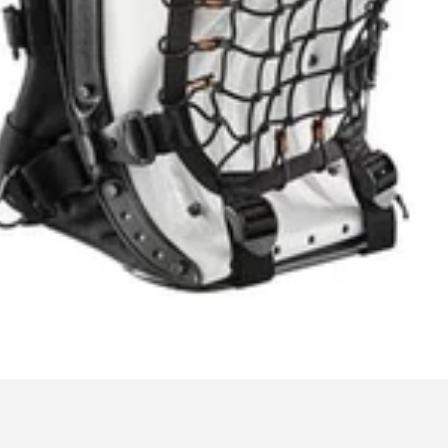
Laptop/hydration compartment; 
Ergonomic waist support, stabiliz
attachments
Detachable phone pocket and a
Meets IATA luggage norms; usable
incl.)
Volume 15-20L; size 53 x 32 x 19 
圖片及介紹只供參考，一切以實物為實。
Images and descriptions are for refere
Please feel free to contact our staff.