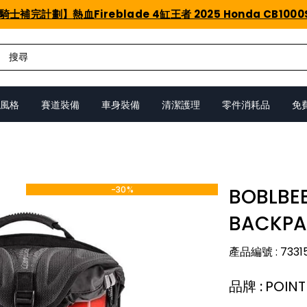
騎士補完計劃】熱血Fireblade 4缸王者 2025 Honda CB1000
風格
賽道裝備
車身裝備
清潔護理
零件消耗品
免
-30%
BOBLBEE
BACKP
產品編號
:
7331
品牌
:
POINT