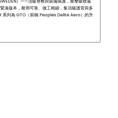
T 65 SWEDEN）——頂級脊椎與裝備保護，衝擊吸收最
包的纖長緊湊版本，耐用可靠、做工精細，集頂級護背與多
 GTO（前稱 Peoples Delite Aero）的升
板（CE 認證，平均力量傳導約 4.6kN），頂級脊椎與裝備保
附反光條紋
風軟泡棉背板
帶及 Velcro 腰帶配件
；附 3M 反光件（EN 471 x2）
.in.）