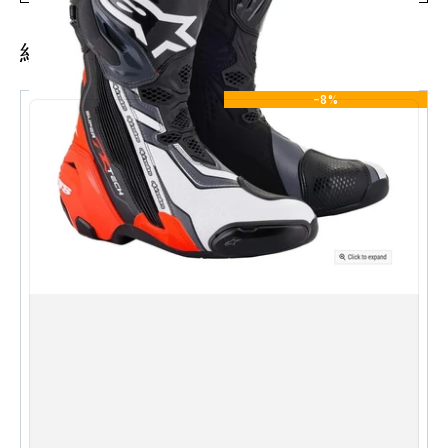
賣點:
經常一起購買
耐用且技術性的微纖維上層結構，提供出色的靈活
性。微纖維主殼具有高度的防水性、耐用性和改進的
-8%
輕量化。材料確保長期使用的一致貼合感，並且易於
維護和清潔
重新設計的前部彈性區域採用透氣網布上超注塑
TPU材料製成，帶有造型凹凸
新設計的外部TPU脛部保護具有符合人體工學形
狀，包圍到外側小腿，並且設計成能夠在表面上分散
和消散衝擊能量的緊湊結構
脛板採用新的微調可調節扣頂部閉合，確保安全和
精確貼合
創新的全長內向微纖維面板具有新的紋理圖案，提
供出色的握感，並且能夠保護免受磨損和熱源
重新設計的輕質橡膠合成鞋底，提供出色的握感
側面新增柔軟的TPU拉伸面板，易於閉合並具有出
色的貼合感。拉鍊由TPU製成，以減少事故時的摩擦。
魔術貼帶鎖住拉鍊拉頭，保持平整和牢固
集成可更換的共擠TPU/鋁合金趾滑塊，具有新的易