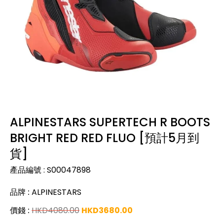
ALPINESTARS SUPERTECH R BOOTS
BRIGHT RED RED FLUO [預計5月到
貨]
產品編號
:
S00047898
品牌
:
ALPINESTARS
價錢
:
HKD
4080.00
HKD
3680.00