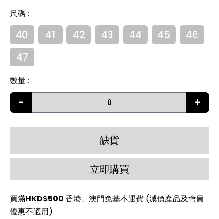
尺碼
:
40
41
42
43
44
45
46
47
數量
:
-
+
缺貨
立即購買
買滿
HKD$500
香港、澳門免基本運費 (減價產品及會員
優惠不適用)