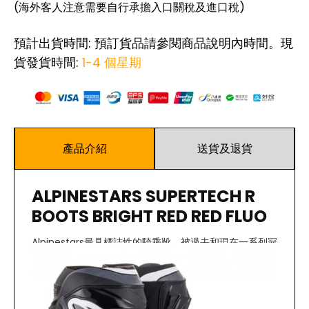
(海外客人注意需要自行承擔入口關稅及進口稅)
預計出貨時間: 預訂貨品請參閱商品說明內時間。現
貨發貨時間:
1-4 個星期
產品介紹
送貨及退貨
ALPINESTARS SUPERTECH R
BOOTS BRIGHT RED RED FLUO
Alpinestars最具標誌性的騎乘靴，被過去和現在一系列冠
軍所穿戴，Supertech R已經經歷一系列演變，以顯著提
升其性能特點。2015年的創新包括重新設計的複合橡膠鞋
閱讀更多
底，人體工學脛板的更新和重新設計的前部彈性區域，所
有這些都增強了這款靴子的優勝表現。