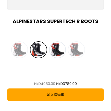
40
41
42
43
44
45
46
47
螺絲固定概念，提供觸感並保護外部趾盒結構免受磨
損
柔軟的微纖維阿基里斯腱伸展部分，可實現自然運
動和支撐
ALPINESTARS SUPERTECH R BOOTS
頂部護腿符合腿部輪廓，由柔軟高級合成皮革加強
補強
柔軟輕量的換檔踏板使換檔時感覺靈敏
通風版本：靴子腳跟和脛部TPU設置了戰略位置的
通風口，引導空氣流經靴子
獨立的內部生物力學踝部支撐器與靴子的外部結構
相配合，形成一個保護系統，讓腳、踝和腿部能夠完
全自由移動
可更換的聚合物踵板滑塊可以防護衝擊，並在發生
事故時減少摩擦
外部入口配有彈性摺疊式面板，以緊密貼合並方便
HKD
4080.00
HKD
3780.00
穿脫
EN 13634:2010認證
加入購物車