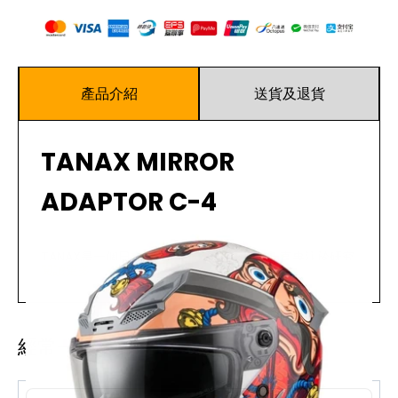
產品介紹
送貨及退貨
TANAX MIRROR
ADAPTOR C-4
TANAX是一個日本品牌。多年來，該品牌一直專注於研究
閱讀更多
摩托車後視鏡、汽車旅行配件和各種騎士用噴霧。如果您
購買的後視鏡的螺絲直徑與您車輛的當前規格不匹配，並
且您想將8mm的正/反螺絲轉換為10mm的正/反螺絲，
您可以購買此轉接器來幫助您在車上安裝後視鏡。
經常一起購買
規格 ：