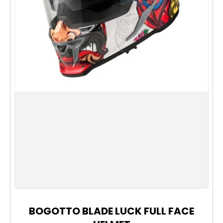
螺絲直徑：8mm正/反螺絲->10mm正/反螺絲
日本品牌品質值得信賴
XS
S
M
L
XL
XXL
BOGOTTO BLADE LUCK FULL FACE