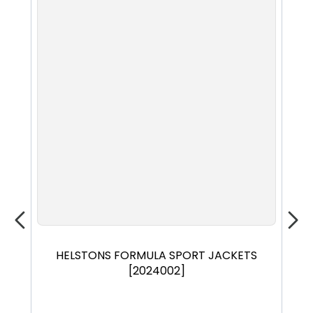
S
M
L
XL
XXL
HELSTONS FORMULA SPORT JACKETS
JOH
[2024002]