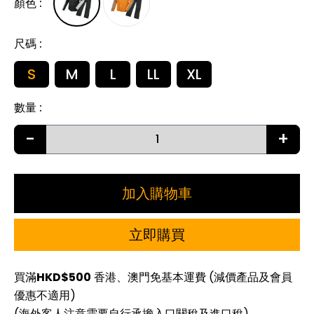
顏色
:
尺碼
:
S
M
L
LL
XL
數量
:
-
+
加入購物車
立即購買
買滿
HKD$500
香港、澳門免基本運費 (減價產品及會員
優惠不適用)
(海外客人注意需要自行承擔入口關稅及進口稅)