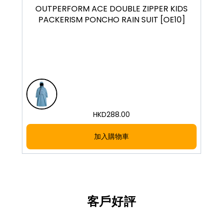
OUTPERFORM ACE DOUBLE ZIPPER KIDS
R
PACKERISM PONCHO RAIN SUIT [OE10]
HKD
288.00
加入購物車
客戶好評