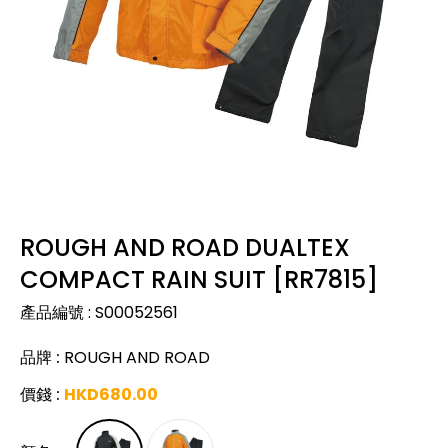
ROUGH AND ROAD DUALTEX
COMPACT RAIN SUIT [RR7815]
產品編號
:
S00052561
品牌
:
ROUGH AND ROAD
價錢
:
HKD
680.00