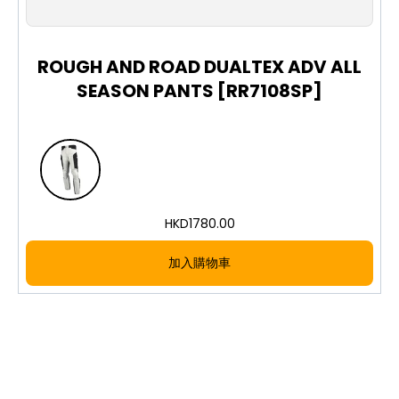
ROUGH AND ROAD DUALTEX ADV ALL
SEASON PANTS [RR7108SP]
HKD
1780.00
加入購物車