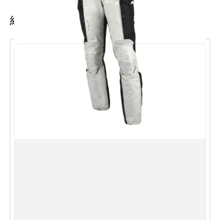
具備了雨衣的所有必要功能！推薦給經常隨身攜帶的人。
除了經典的黑色外，還有橙色和鉑金銀色可供選擇，即使
經常一起購買
在下雨天也能讓您心情愉悅，尺寸齊全。
規格
：
商品編號：RR7815
商品名稱：Dualtex 小巧雨衣
顏色：黑色、橘色、白金銀色
尺寸：S、M、L、LL、XL、BM、BL、BLL
重量：約 500g *L 碼
材質：外層襯墊：70D 套件材質