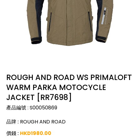
ROUGH AND ROAD WS PRIMALOFT
WARM PARKA MOTOCYCLE
JACKET [RR7698]
產品編號
:
S00050869
品牌
:
ROUGH AND ROAD
價錢
:
HKD
1980.00