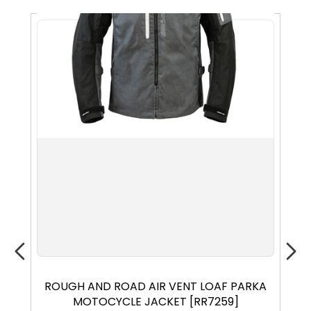
ROUGH AND ROAD AIR VENT LOAF PARKA
ROU
MOTOCYCLE JACKET [RR7259]