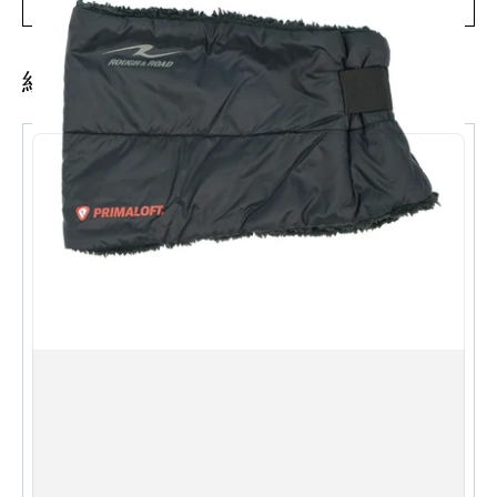
JACKET [RR7698]
冬季派克大衣內嵌 Primaloft® 內膽，防風、防水、透
經常一起購買
氣、超強防寒，讓您在旅行時保持溫暖。 Primaloft是美
國AlBany公司開發的一種超細超細纖維材料，作為美軍的
填充材料。 。休閒的設計，讓您可以毫不猶豫地進行長短
途遊覽，以及名勝古蹟。另外，由於具有通風功能，因此
可以將內層外套取下，作為秋、冬、春3季外套使用。附
贈的內夾克設計簡單，可以單獨穿著。
規格 ：
產品編號：RR7698
產品名稱：WS PrimaLoft® Warm Parka
男士尺寸：M、L、LL 、XL
女式尺寸：WM、WL