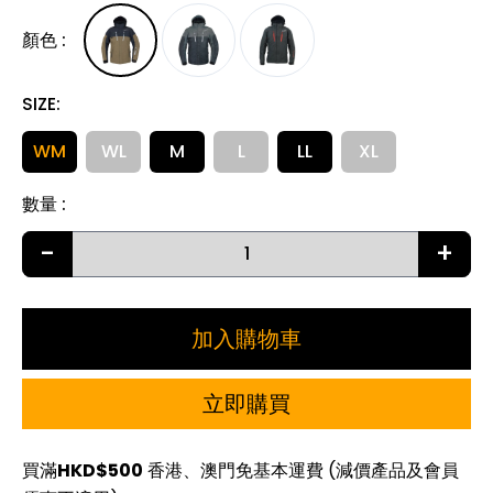
顏色
:
SIZE
:
WM
WL
M
L
LL
XL
數量
:
-
+
加入購物車
立即購買
買滿
HKD$500
香港、澳門免基本運費 (減價產品及會員