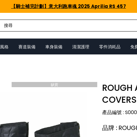
【騎士補完計劃】意大利跑車魂 2025 Aprilia RS 457
風格
賽道裝備
車身裝備
清潔護理
零件消耗品
免
缺貨
ROUGH 
COVERS
產品編號
:
S00
品牌
:
ROUG