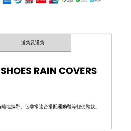
送貨及退貨
SHOES RAIN COVERS
時隨地攜帶。它非常適合搭配運動鞋等輕便鞋款。
緊即可。這款鞋套小巧便攜，易於收納。它能可靠地
小巧，您可以輕鬆地將其放在摩托車或包包裡，以