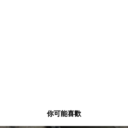
規格
：
產品編號：RR7923
產品名稱：緊急鞋套
顏色：黑色
尺寸：運動鞋適用 M、L
材質：防水尼龍塔夫綢，阻隔布
收納尺寸：約 14 x 11 x 3.5 厘米
你可能喜歡