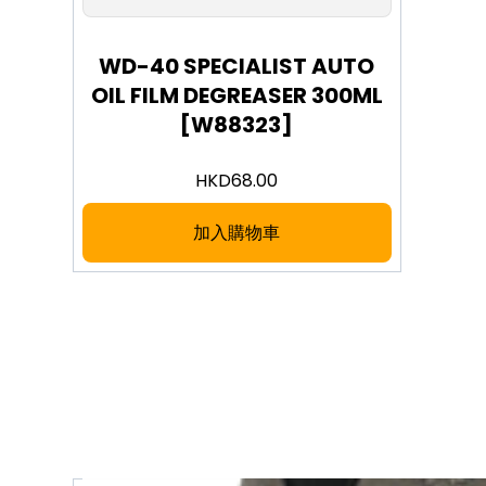
WD-40 SPECIALIST AUTO
OIL FILM DEGREASER 300ML
[W88323]
HKD
68.00
加入購物車