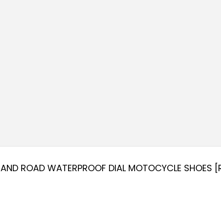
23
24
25
26
27
28
AND ROAD WATERPROOF DIAL MOTOCYCLE SHOES [