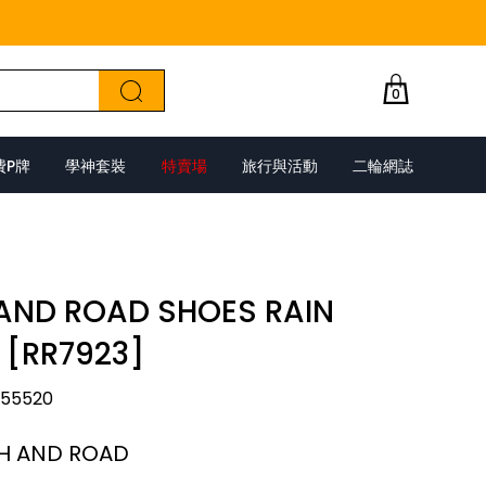
0
費P牌
學神套裝
特賣場
旅行與活動
二輪網誌
AND ROAD SHOES RAIN
 [RR7923]
055520
H AND ROAD