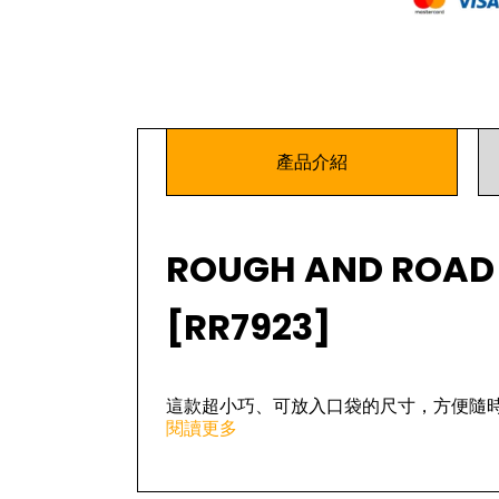
產品介紹
ROUGH AND ROAD 
[RR7923]
這款超小巧、可放入口袋的尺寸，方便隨
閱讀更多
易於安裝——只需將其包裹在鞋子上並係
保護您珍貴的鞋子免受風雨侵襲。它體積
備不時之需。*適用於運動鞋等輕便鞋款。