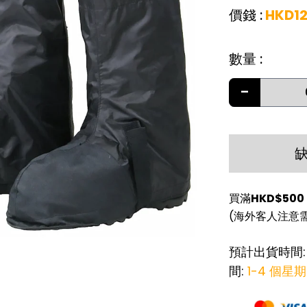
價錢
:
HKD
1
數量
:
-
買滿
HKD$500
(海外客人注意
預計出貨時間
間:
1-4 個星期