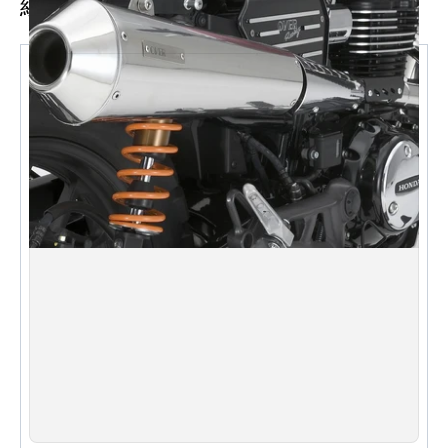
經常一起購買
Racing風格。這款消音器剝離了多餘的裝飾，散發出金屬
質感，採用了與標準接近的上方佈局，從而在保留標準設
計優勢的同時，實現了更高品質的定制化。大容量的消音
器抑制了噪音，同時實現了令人愉悅的音質，使您能夠感
受到單缸引擎的脈動。兩種不同形狀和表面處理的散熱
罩，優先考慮設計美學，同時融入了開發者的趣味精神。
設計用於長途旅行，製作成一款在中至高轉速範圍內增強
動力特性的消音器，為您提供流暢而令人振奮的騎行體
驗。
規格 ：
不銹鋼排氣管：Φ31.8-Φ45.0
不銹鋼消音器：橢圓形 L=390mm
消音器插入直徑：Φ45.0
鋁合金和不銹鋼散熱罩
重量：3.15kg
噪音水平：83dB（靜止時）/ 78 dB（加速時）