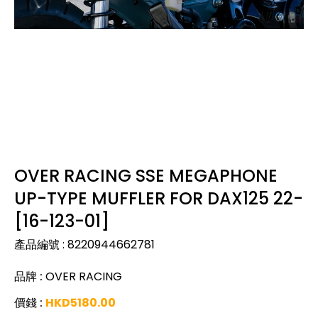
OVER RACING SSE MEGAPHONE
UP-TYPE MUFFLER FOR DAX125 22-
[16-123-01]
產品編號
:
8220944662781
品牌
:
OVER RACING
價錢
:
HKD
5180.00