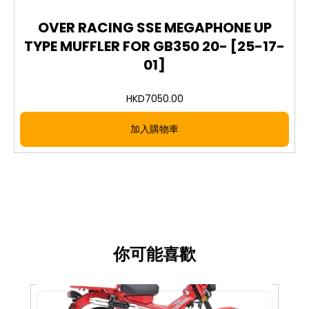
OVER RACING SSE MEGAPHONE UP
TYPE MUFFLER FOR GB350 20- [25-17-
01]
HKD
7050.00
加入購物車
你可能喜歡