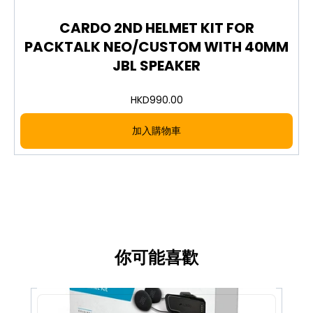
CARDO 2ND HELMET KIT FOR
PACKTALK NEO/CUSTOM WITH 40MM
JBL SPEAKER
HKD
990.00
加入購物車
你可能喜歡