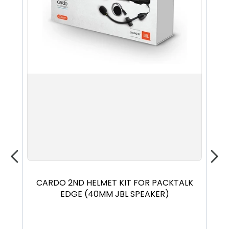
CARDO 2ND HELMET KIT FOR PACKTALK
CA
EDGE (40MM JBL SPEAKER)