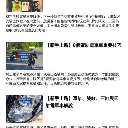
成功考取電單車學牌後，下一步就是申請暫准駕駛執照（俗稱P牌），開始您
的騎士旅程。在此之前，您需要了解整個換P牌的流程與P牌的限制，以及為
自己準備必要的安全裝備。本文將為您提供詳細教學，更會向大家提供免費
領取P牌及專屬優惠的方法！
【新手上路】8個駕駛電單車重要技巧
騎上電單車在城市穿梭，或在山道馳騁，必須結合技術與意識，才能愈揸愈
愈快，長玩長有。以下是8個駕駛電單車重要技巧，特別適合剛考牌的新手，
可協助大家提升駕駛穩定性、反應能力與整體操控水準。
【新手上路】單缸、雙缸、三缸與四
缸電單車解說
新手選購電單車時，除了考慮品牌、外觀、馬力與操控性外，引擎配置亦是