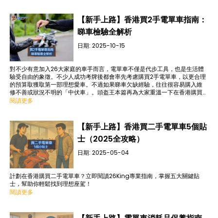
【新手上路】香港買2手電單車指南：
睇車檢驗全解析
日期:
2025-10-15
對不少有意加入26大家庭的車手而言，電單車不僅是代步工具，也是生活體
驗受自由的象徵。不少人成功考牌後都會率先考慮購買2手電單車，以更合理
的預算取獲取第一部理想愛車。不過如果睇車欠缺經驗，往往很容易購入維
修不善或狀況不明的「中伏車」。頭盔王本篇再為大家重溫一下在香港購買2
手電單車時應注意的細節與睇車時的注意事項。
閱讀更多
【新手上路】香港買二手電單車5個貼
士（2025全攻略）
日期:
2025-05-04
計劃在香港購買二手電單車？立即閱讀26King專業指南，掌握五大關鍵貼
士，幫助你輕鬆找到理想座駕！
閱讀更多