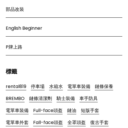
部品改裝
English Beginner
P牌上路
標籤
rental819
停車場
水箱水
電單車裝備
鏈條保養
BREMBO
鏈條清潔劑
騎士裝備
車手防具
電單車裝備
Full-face頭盔
鏈油
短版手套
電單車外套
Fall-face頭盔
全罩頭盔
復古手套