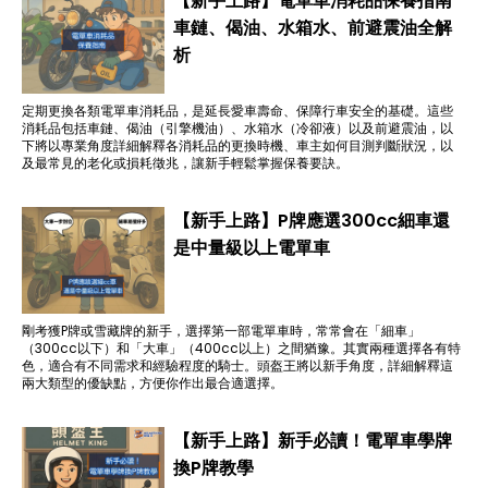
【新手上路】電單車消耗品保養指南
車鏈、偈油、水箱水、前避震油全解
析
定期更換各類電單車消耗品，是延長愛車壽命、保障行車安全的基礎。這些
消耗品包括車鏈、偈油（引擎機油）、水箱水（冷卻液）以及前避震油，以
下將以專業角度詳細解釋各消耗品的更換時機、車主如何目測判斷狀況，以
及最常見的老化或損耗徵兆，讓新手輕鬆掌握保養要訣。
【新手上路】P牌應選300cc細車還
是中量級以上電單車
剛考獲P牌或雪藏牌的新手，選擇第一部電單車時，常常會在「細車」
（300cc以下）和「大車」（400cc以上）之間猶豫。其實兩種選擇各有特
色，適合有不同需求和經驗程度的騎士。頭盔王將以新手角度，詳細解釋這
兩大類型的優缺點，方便你作出最合適選擇。
【新手上路】新手必讀！電單車學牌
換P牌教學