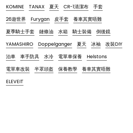
KOMINE
TANAX
夏天
CR-1清潔布
手套
26遊世界
Furygan
皮手套
養車其實唔難
夏季騎士手套
鏈條油
水箱
騎士裝備
倒後鏡
YAMASHIRO
Doppelganger
夏天
冰袖
改裝DIY
泊車
車手防具
水冷
電單車保養
Helstons
電單車改裝
半罩頭盔
保養教學
養車其實唔難
ELEVEIT