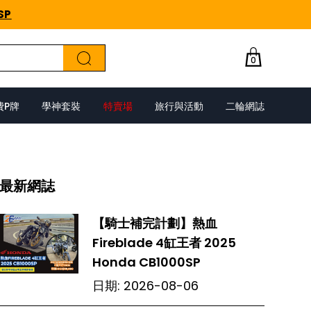
SP
0
費P牌
學神套裝
特賣場
旅行與活動
二輪網誌
最新網誌
【騎士補完計劃】熱血
Fireblade 4缸王者 2025
Honda CB1000SP
日期:
2026-08-06