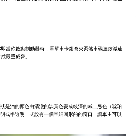
亦即當你啟動制動器時，電單車卡鉗會夾緊煞車碟達致減速
構成嚴重威脅。
的症狀是油的顏色由清澈的淡黃色變成較深的威士忌色（琥珀
是透明或半透明，式設有一個呈細圓形的的窗口，讓車主可以