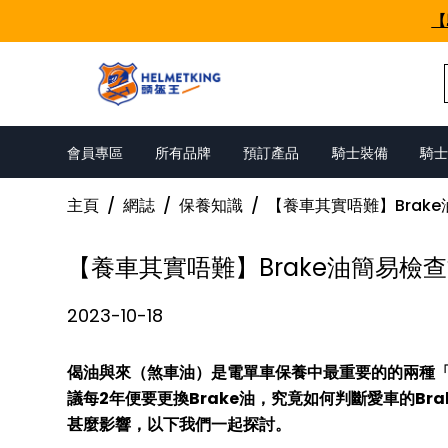
Skip to content
【
會員專區
所有品牌
預訂產品
騎士裝備
騎士
主頁
/
網誌
/
保養知識
/
【養車其實唔難】Brak
【養車其實唔難】Brake油簡易檢
2023-10-18
偈油與來（煞車油）是電單車保養中最重要的的兩種「
議每2年便要更換Brake油，究竟如何判斷愛車的Br
甚麼影響，以下我們一起探討。