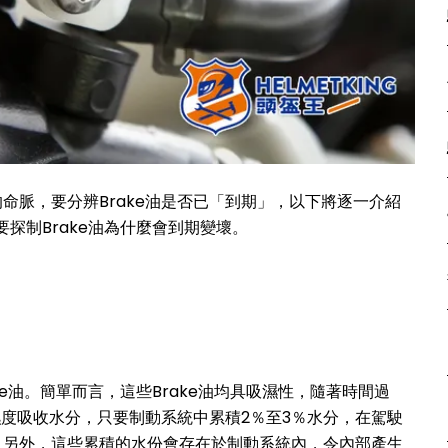
命脈，要分辨Brake油是否已「到期」，以下將逐一介紹
要探制Brake油為什麼會到期變壞。
rake油。簡單而言，這些Brake油均具吸濕性，隨著時間過
濕度吸收水分，只要制動系統中累積2％至3％水分，在駕駛
。另外，這些累積的水份會存在於制動系統內，令內部產生