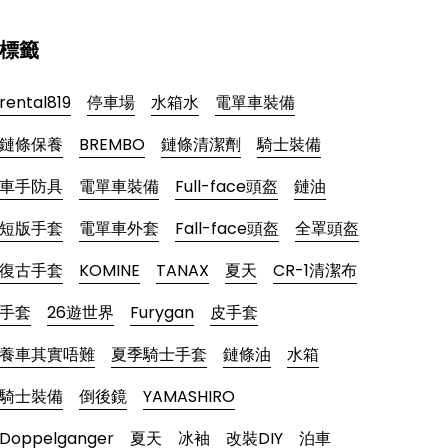
標籤
rental819
停車場
水箱水
電單車裝備
鏈條保養
BREMBO
鏈條清潔劑
騎士裝備
車手防具
電單車裝備
Full-face頭盔
鏈油
短版手套
電單車外套
Fall-face頭盔
全罩頭盔
復古手套
KOMINE
TANAX
夏天
CR-1清潔布
手套
26遊世界
Furygan
皮手套
養車其實唔難
夏季騎士手套
鏈條油
水箱
騎士裝備
倒後鏡
YAMASHIRO
Doppelganger
夏天
冰袖
改裝DIY
泊車