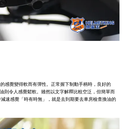
手柄的感覺變得軟而有彈性。正常握下制動手柄時，良好的
ake油則令人感覺鬆軟。雖然以文字解釋比較空泛，但簡單而
時減速感覺「時有時無」，就是去到期要去車房檢查換油的