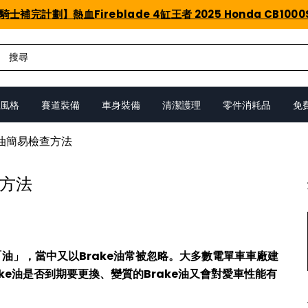
騎士補完計劃】熱血Fireblade 4缸王者 2025 Honda CB1000
風格
賽道裝備
車身裝備
清潔護理
零件消耗品
免
e油簡易檢查方法
查方法
油」，當中又以Brake油常被忽略。大多數電單車車廠建
ake油是否到期要更換、變質的Brake油又會對愛車性能有