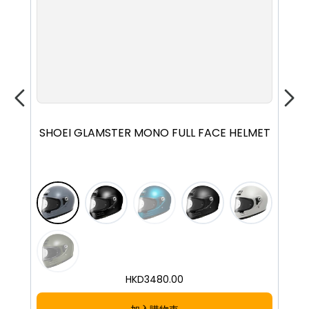
S
M
L
XL
XXL
SHOEI GLAMSTER MONO FULL FACE HELMET
Q
HKD
3480.00