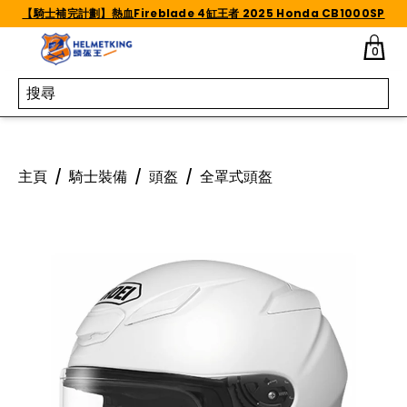
Skip to content
【騎士補完計劃】熱血Fireblade 4缸王者 2025 Honda CB1000SP
0
主頁
/
騎士裝備
/
頭盔
/
全罩式頭盔