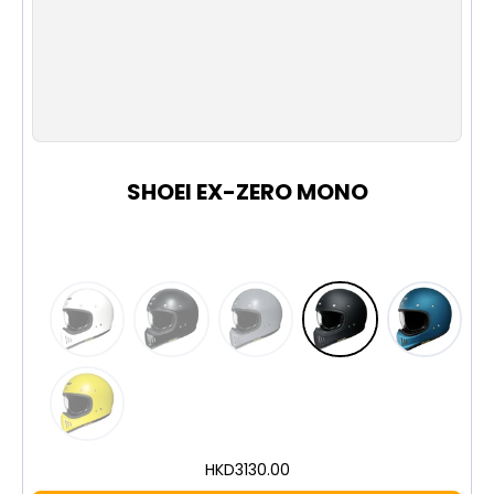
型號 Model：Z-8 MONO（單色版）
類型 Type：全罩頭盔 Full Face Helmet
帽殼 Shell：AIM+ 複合纖維
鏡片 Visor：CWR-F2（支援 PINLOCK EVO）
S
M
L
XL
XXL
尺碼 Size：XS (53cm) / S (55cm) / M (57cm)
/ L (59cm) / XL (61cm) / XXL (63cm)
認證 Standard：JIS
SHOEI EX-ZERO MONO
English
The SHOEI Z-8 is the successor to the popular Z-7
full face helmet, renowned for its lightness and
comfort. It keeps the compact, sleek styling of the
Z-7 while improving aerodynamics, reducing wind
noise and upgrading ventilation with revised top
vents and chin intake. Equipped with the CWR-F2
shield (PINLOCK EVO ready).
AIM+ (Advanced Integrated Matrix Plus Multi-
HKD
3130.00
Fiber) shell construction