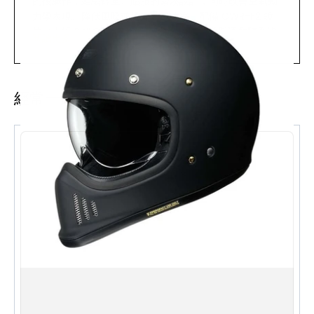
的後繼作，延續輕量、貼服的緊湊設計，同時改善空氣動
力學表現、降低風噪並提升通風效率。配備 CWR-F2 鏡
片（支援 PINLOCK EVO 防霧片），是街道與運動騎乘皆
閱讀更多
宜的純運動型全罩頭盔。
主要特點
經常一起購買
AIM+（Advanced Integrated Matrix Plus Multi-
Fiber）複合纖維帽殼，輕量堅固
CWR-F2 鏡片，支援 PINLOCK EVO 防霧片
重新設計頭頂進氣口及下巴進氣口，通風效率較 Z-
7 更佳
流線帽體改善空氣動力學表現並減低風噪
EQRS（Emergency Quick Release System）緊
急快拆系統
符合 JIS 認證標準
規格 Specifications
品牌 Brand：SHOEI