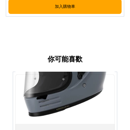
CWR-F2 shield, PINLOCK EVO compatible
加入購物車
Improved ventilation and aerodynamic
performance over the Z-7
EQRS (Emergency Quick Release System)
JIS standard; sizes XS (53cm) to XXL (63cm)
圖片及介紹只供參考，一切以實物為實。歡迎向我們店員
查詢。
Images and descriptions are for reference only; the
actual product shall prevail. Please feel free to
你可能喜歡
contact our staff.