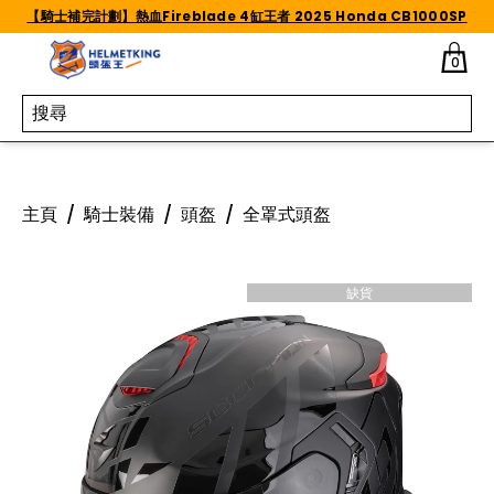
Skip to content
【騎士補完計劃】熱血Fireblade 4缸王者 2025 Honda CB1000SP
0
主頁
/
騎士裝備
/
頭盔
/
全罩式頭盔
缺貨