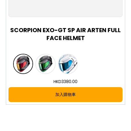
XS
S
M
L
XL
XXL
不失真，並有效減少眩光、優化空氣動力學及降低風噪
Airfit™ 充氣系統： 透過可充氣的兩頰襯墊，讓頭盔
能根據個人臉型進行微調，達到極致貼合
Ellip-tec II 鏡片系統： 無需工具即可在數秒內更換
SCORPION EXO-GT SP AIR ARTEN FULL
鏡片；利用彈簧壓力將鏡片緊壓在密封圈上，確保達到
FACE HELMET
最大程度的氣密與防護
Cool Tech 通風系統： 透過內部氣道、可調式下巴
通風口、中央進氣口及擾流器排氣口，確保高效的空氣
循環
Lite Force 碳纖維矩陣： 由 12K 碳纖維編織而成，
能針對各個角度的衝擊提供最優異的能量耗散與保護
Speedview™ 內置墨片： 1 級光學折疊式墨片，雙
HKD
3380.00
面均經過防霧塗層處理
Pinlock MaxVision： 確保 100% 的防霧視野，防霧
加入購物車
片能完美嵌入鏡片預留位置
藍牙耳機預留槽： 內建耳機擴展空間，方便安裝通
訊系統
導鼻罩設計： 進一步強化防護，避免呼吸熱氣導致
鏡片起霧
黑色鈦合金雙 D 扣： 專屬的 APEX 鈦合金黑化雙 D