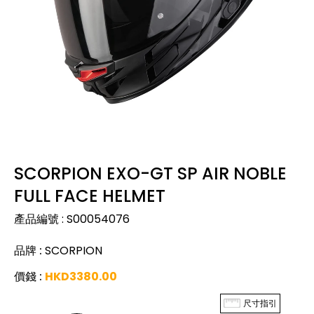
SCORPION EXO-GT SP AIR NOBLE
FULL FACE HELMET
產品編號
:
S00054076
品牌
:
SCORPION
價錢
:
HKD
3380.00
尺寸指引