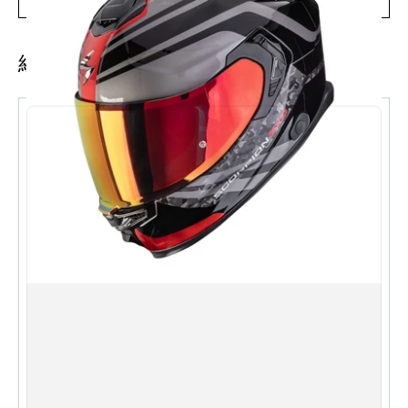
EXO-GT SP Air 憑藉其創新的預浸材（Prepreg）外殼技
術，在維持極輕量化的同時，保證了卓越的衝擊吸收能
力。這款頭盔在內墨片與外鏡片上均採用了獨特的非球面
經常一起購買
設計，確保騎士擁有無與倫比的視覺清晰度。除了極致的
安全性，EXO-GT SP Air 亦致力於營造靜謐的騎行環境與
高效的通風系統，將易用性與頂級品質完美結合，為安
全、舒適與使用者友好度樹立了新標準。
規格
：
材質： 碳纖維矩陣（Carbon Matrix Fiber）
安全認證： ECE 22.06 標準
扣具： 鈦合金雙 D 扣
賣點:
緊急快拆系統（Emergency Release
System）： 透過專屬織帶，醫療人員可在不摘下頭盔
的情況下，安全地取下兩頰襯墊
光學 1 級鏡片： 即使鏡片厚度不一，仍能確保影像