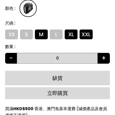
顏色
:
尺碼
:
XS
S
M
L
XL
XXL
數量
:
-
+
缺貨
立即購買
買滿
HKD$500
香港、澳門免基本運費 (減價產品及會員