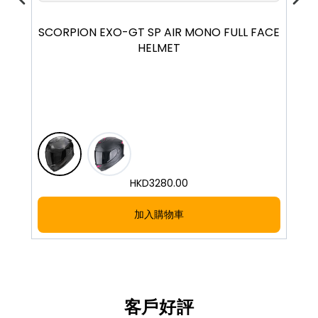
SCORPION EXO-GT SP AIR MONO FULL FACE
SC
HELMET
HKD
3280.00
加入購物車
客戶好評