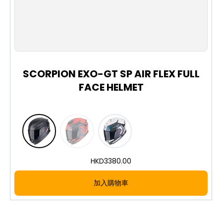
風阻板：降低噪音
抗刮及抗紫外線護目鏡
快速拆卸護目鏡系統
XS
S
M
L
XL
XXL
Pinlock® Maxvision 防霧鏡片：即使內外溫差增
加，透過永久性空氣通道防止護目鏡起霧
Kwikwick® 3 內襯：柔軟、可拆卸、可清洗
SCORPION EXO-GT SP AIR FLEX FULL
Kwikfit™ 系統：臉頰墊設計適合戴眼鏡者
FACE HELMET
內建太陽鏡：採用非球面設計，提供最佳視野
一級太陽鏡與護目鏡設計。
賣點:
材質：玻璃纖維
扣具：雙 D 環
HKD
3380.00
標準：ECE 22.06
加入購物車