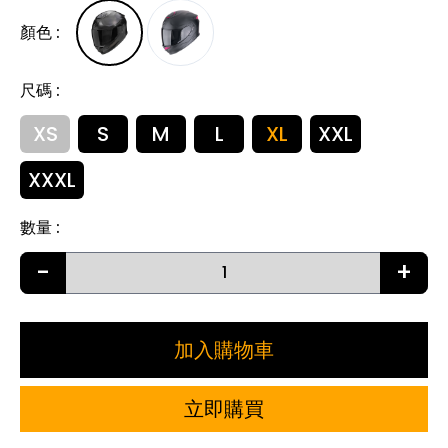
顏色
:
尺碼
:
XS
S
M
L
XL
XXL
XXXL
數量
:
-
+
加入購物車
立即購買