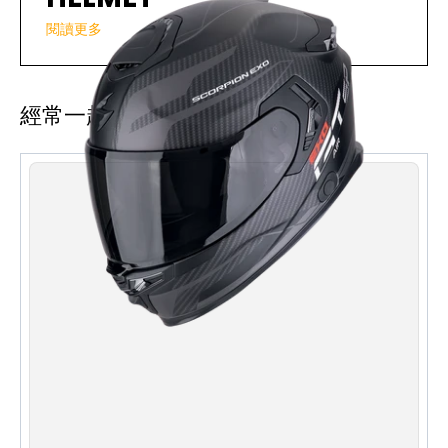
閱讀更多
保護你的雙手，讓你享受無憂騎行。由啞光黑色牛皮製
成，透氣孔配備提供額外的冷卻效果，炎熱的夏日也一樣
能保持透氣通爽。符合人體工程學的設計，手指關節採用
經常一起購買
彈性物料製成，同時備有耐磨且具充足靈活性的 TPU 保護
襯墊，手掌上亦備有 PU 滑塊和皮革襯墊。
規格
：
一級護目鏡：具有非球面設計，提供最佳視
野
臉頰墊緊急釋放設計：在發生意外時，便於
取下安全帽
通風系統：可調節的前後通風口與風阻板減
少空氣阻力，並通過安全帽內部創造氣流真空，
以最大化通風效果
Airfit™ 系統：通過可充氣臉頰墊，實現個人化調節
防霧護罩：提升面罩的防霧效果