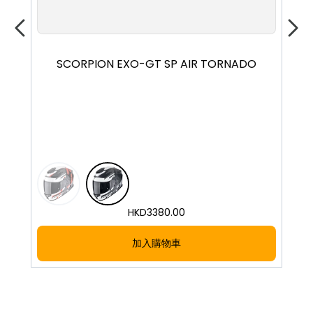
XS
S
M
L
XL
XXL
SCORPION EXO-GT SP AIR TORNADO
S
HKD
3380.00
加入購物車