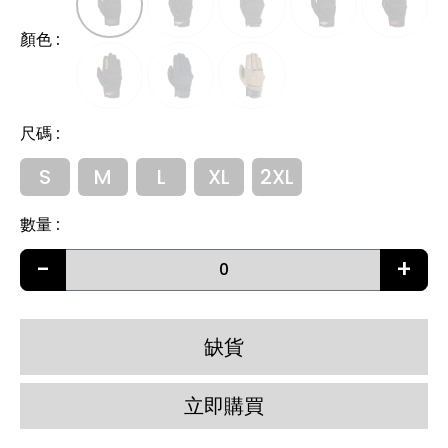
顏色
:
尺碼
:
S
M
L
XL
2XL
數量
:
-
+
缺貨
立即購買