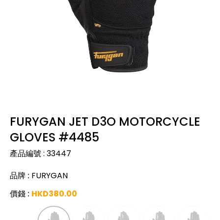
FURYGAN JET D3O MOTORCYCLE
GLOVES #4485
產品編號
:
33447
品牌
:
FURYGAN
價錢
:
HKD
380.00