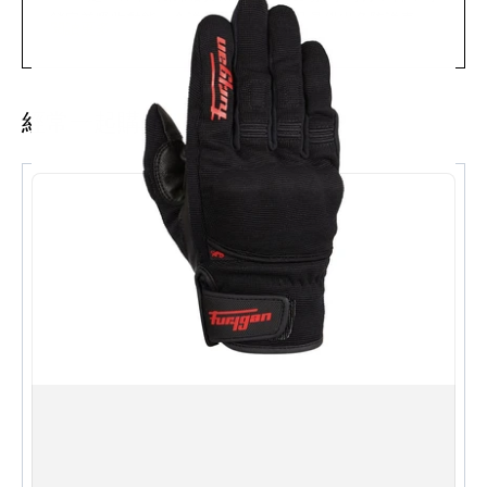
鎖定並吸收動能，令護具既柔軟貼手又具備出色防護表
閱讀更多
現，適合城市街道及日常通勤騎行。
主要特點
經常一起購買
D3O 掌骨護具：柔軟、符合人體工學，撞擊時即時
吸震
柔軟輕巧的紡織物料，透氣舒適
黑/綠配色，型格街頭風格
系列另有防水（全天候）版本及 100% 皮革版本
同系列設有女裝（Jet Lady）及童裝版本
規格 Specifications
品牌 Brand：FURYGAN（法國）
型號 Model：Jet D3O #4485
類別 Type：電單車手套 Motorcycle Gloves
物料 Material：紡織 Textile
保護 Protection：D3O 掌骨護具 D3O