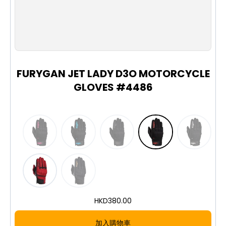
Metacarpal Protectors
顏色 Colour：黑/綠 Black / Green
適用 Riding：城市/街道 Urban & Street
XS
S
M
L
English
The FURYGAN Jet D3O motorcycle gloves keep the
FURYGAN JET LADY D3O MOTORCYCLE
softness and lightness of the previous Jet models
GLOVES #4486
while integrating D3O technology for metacarpal
protection. D3O is a soft, flexible material whose
molecules lock on impact to absorb kinetic
energy, allowing soft, ergonomic and high-
performing protectors for more security and
comfort.
D3O metacarpal protectors
Soft, lightweight and breathable textile
construction
HKD
380.00
Also available in a waterproof (all-seasons)
version and two 100% leather versions
加入購物車
Lady and child versions available in the same