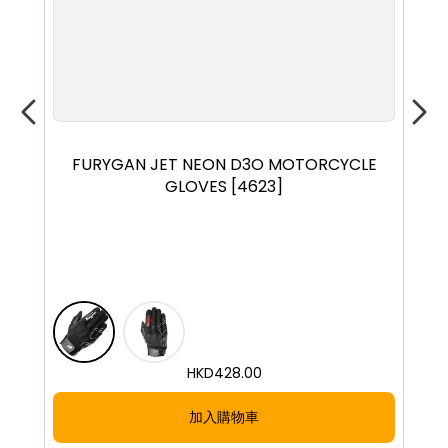
S
M
L
XL
2XL
FURYGAN JET NEON D3O MOTORCYCLE
FUR
GLOVES [4623]
HKD
428.00
加入購物車